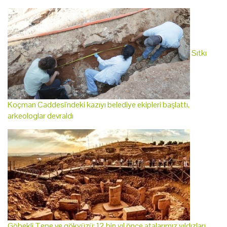
Sıtkı
Koçman Caddesi'ndeki kazıyı belediye ekipleri başlattı,
arkeologlar devraldı
Göbekli Tepe ve gökyüzü: 12 bin yıl önce atalarımız yıldızları