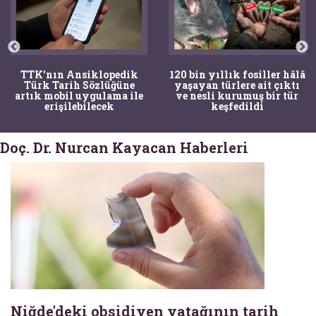
TTK'nın Ansiklopedik
120 bin yıllık fosiller hâlâ
Türk Tarih Sözlüğüne
yaşayan türlere ait çıktı
artık mobil uygulama ile
ve nesli kurumuş bir tür
erişilebilecek
keşfedildi
Doç. Dr. Nurcan Kayacan Haberleri
Niğde'deki obsidiyen yatağının tarih