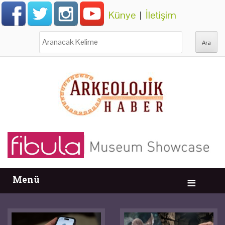
Künye
|
İletişim
Ara:
Menü