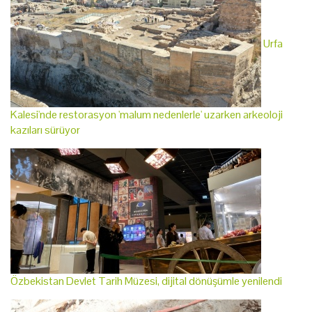
Urfa
Kalesi'nde restorasyon 'malum nedenlerle' uzarken arkeoloji
kazıları sürüyor
Özbekistan Devlet Tarih Müzesi, dijital dönüşümle yenilendi