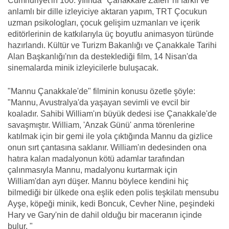
Cumhuriyet'in 100. yılında "Çanakkale Zaferi"ni farklı ve
anlamlı bir dille izleyiciye aktaran yapım, TRT Çocukun
uzman psikologları, çocuk gelişim uzmanları ve içerik
editörlerinin de katkılarıyla üç boyutlu animasyon türünde
hazırlandı. Kültür ve Turizm Bakanlığı ve Çanakkale Tarihi
Alan Başkanlığı'nın da desteklediği film, 14 Nisan'da
sinemalarda minik izleyicilerle buluşacak.
"Mannu Çanakkale'de" filminin konusu özetle şöyle:
"Mannu, Avustralya'da yaşayan sevimli ve evcil bir
koaladır. Sahibi William'ın büyük dedesi ise Çanakkale'de
savaşmıştır. William, 'Anzak Günü' anma törenlerine
katılmak için bir gemi ile yola çıktığında Mannu da gizlice
onun sırt çantasına saklanır. William'ın dedesinden ona
hatıra kalan madalyonun kötü adamlar tarafından
çalınmasıyla Mannu, madalyonu kurtarmak için
William'dan ayrı düşer. Mannu böylece kendini hiç
bilmediği bir ülkede ona eşlik eden polis teşkilatı mensubu
Ayşe, köpeği minik, kedi Boncuk, Cevher Nine, peşindeki
Hary ve Gary'nin de dahil olduğu bir maceranın içinde
bulur. "