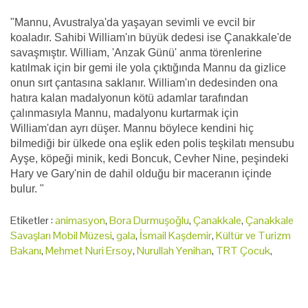
"Mannu, Avustralya'da yaşayan sevimli ve evcil bir
koaladır. Sahibi William'ın büyük dedesi ise Çanakkale'de
savaşmıştır. William, 'Anzak Günü' anma törenlerine
katılmak için bir gemi ile yola çıktığında Mannu da gizlice
onun sırt çantasına saklanır. William'ın dedesinden ona
hatıra kalan madalyonun kötü adamlar tarafından
çalınmasıyla Mannu, madalyonu kurtarmak için
William'dan ayrı düşer. Mannu böylece kendini hiç
bilmediği bir ülkede ona eşlik eden polis teşkilatı mensubu
Ayşe, köpeği minik, kedi Boncuk, Cevher Nine, peşindeki
Hary ve Gary'nin de dahil olduğu bir maceranın içinde
bulur. "
Etiketler :
animasyon
,
Bora Durmuşoğlu
,
Çanakkale
,
Çanakkale
Savaşları Mobil Müzesi
,
gala
,
İsmail Kaşdemir
,
Kültür ve Turizm
Bakanı
,
Mehmet Nuri Ersoy
,
Nurullah Yenihan
,
TRT Çocuk
,