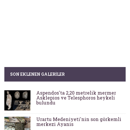
SON EKLENEN GALERILER
Aspendos'ta 2,20 metrelik mermer
Asklepios ve Telesphoros heykeli
bulundu
Urartu Medeniyeti'nin son görkemli
merkezi Ayanis