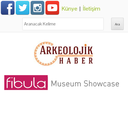
Künye
|
İletişim
Ara: