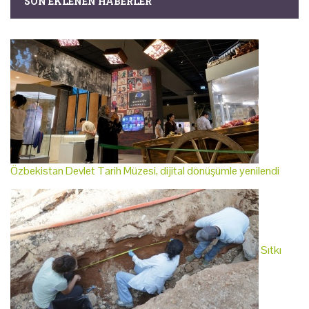
SON EKLENEN HABERLER
Özbekistan Devlet Tarih Müzesi, dijital dönüşümle yenilendi
Sıtkı