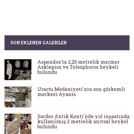
SON EKLENEN GALERILER
Aspendos'ta 2,20 metrelik mermer
Asklepios ve Telesphoros heykeli
bulundu
Urartu Medeniyeti'nin son görkemli
merkezi Ayanis
Sardes Antik Kenti'nde yol inşaatında
kullanılmış 2 metrelik anıtsal heykel
bulundu