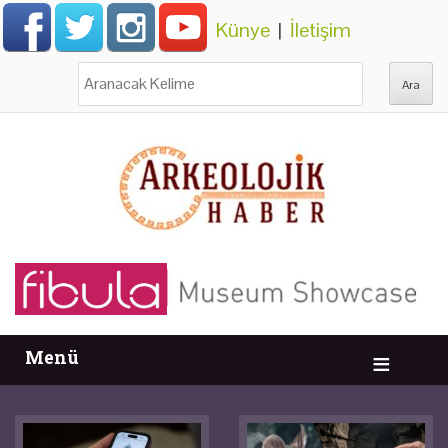
Künye
|
İletişim
Ara:
Menü