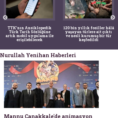
TTK'nın Ansiklopedik
120 bin yıllık fosiller hâlâ
Türk Tarih Sözlüğüne
yaşayan türlere ait çıktı
artık mobil uygulama ile
ve nesli kurumuş bir tür
erişilebilecek
keşfedildi
Nurullah Yenihan Haberleri
Mannu Çanakkale'de animasyon