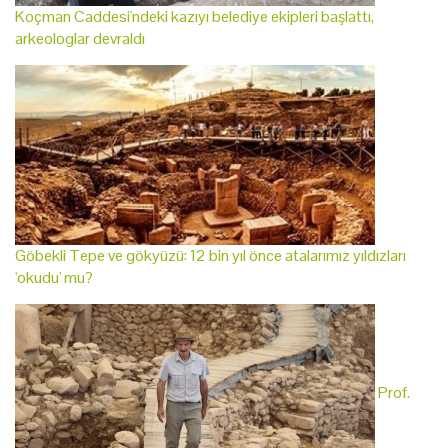
Koçman Caddesi'ndeki kazıyı belediye ekipleri başlattı,
arkeologlar devraldı
Göbekli Tepe ve gökyüzü: 12 bin yıl önce atalarımız yıldızları
'okudu' mu?
Prof.