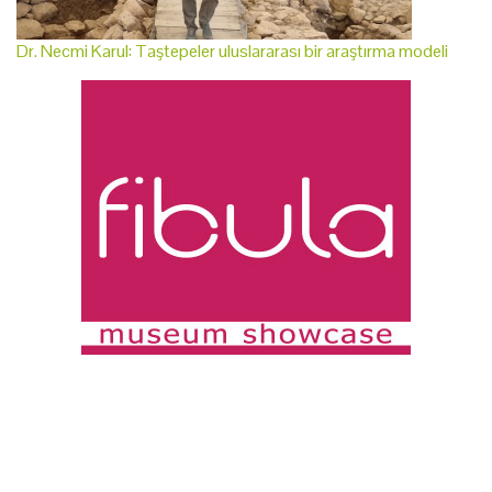
Dr. Necmi Karul: Taştepeler uluslararası bir araştırma modeli