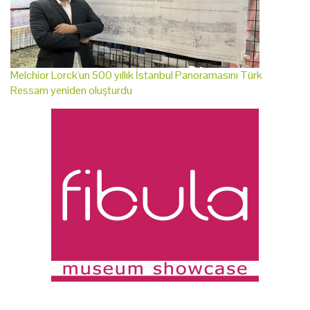
Melchior Lorck'un 500 yıllık İstanbul Panoramasını Türk
Ressam yeniden oluşturdu