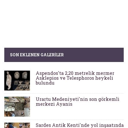
SON EKLENEN GALERILER
Aspendos'ta 2,20 metrelik mermer
Asklepios ve Telesphoros heykeli
bulundu
Urartu Medeniyeti'nin son görkemli
merkezi Ayanis
Sardes Antik Kenti'nde yol inşaatında