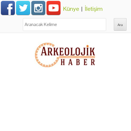
Künye
|
İletişim
Ara: