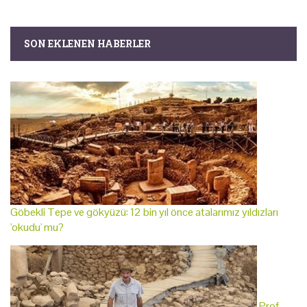
SON EKLENEN HABERLER
Göbekli Tepe ve gökyüzü: 12 bin yıl önce atalarımız yıldızları
'okudu' mu?
Prof.