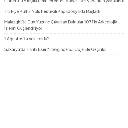
Çorum'da 5 kişilik defineci çetesi kaçak kazı yaparken yakalandı
Türkiye Kültür Yolu Festivali Kapadokya'da Başladı
Malazgirt'te Gün Yüzüne Çıkarılan Bulgular 1071'in Arkeolojik
İzlerini Güçlendiriyor
1 Ağustos'ta neler oldu?
Sakarya'da Tarihi Eser Niteliğinde 63 Obje Ele Geçirildi