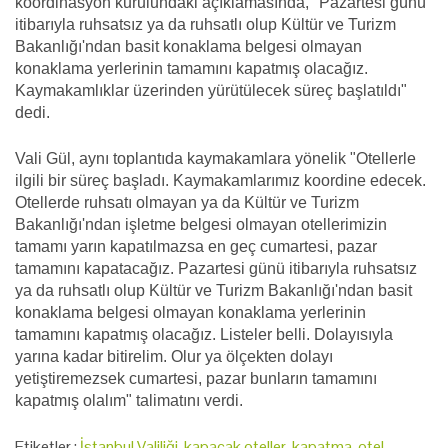
koordinasyon kurulundaki açıklamasında, "Pazartesi günü
itibarıyla ruhsatsız ya da ruhsatlı olup Kültür ve Turizm
Bakanlığı'ndan basit konaklama belgesi olmayan
konaklama yerlerinin tamamını kapatmış olacağız.
Kaymakamlıklar üzerinden yürütülecek süreç başlatıldı"
dedi.
Vali Gül, aynı toplantıda kaymakamlara yönelik "Otellerle
ilgili bir süreç başladı. Kaymakamlarımız koordine edecek.
Otellerde ruhsatı olmayan ya da Kültür ve Turizm
Bakanlığı'ndan işletme belgesi olmayan otellerimizin
tamamı yarın kapatılmazsa en geç cumartesi, pazar
tamamını kapatacağız. Pazartesi günü itibarıyla ruhsatsız
ya da ruhsatlı olup Kültür ve Turizm Bakanlığı'ndan basit
konaklama belgesi olmayan konaklama yerlerinin
tamamını kapatmış olacağız. Listeler belli. Dolayısıyla
yarına kadar bitirelim. Olur ya ölçekten dolayı
yetiştiremezsek cumartesi, pazar bunların tamamını
kapatmış olalım" talimatını verdi.
Etiketler :
İstanbul Valiliği
,
kapacak oteller
,
kapatma
,
otel
,