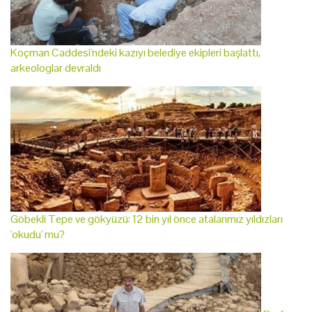
Koçman Caddesi'ndeki kazıyı belediye ekipleri başlattı,
arkeologlar devraldı
Göbekli Tepe ve gökyüzü: 12 bin yıl önce atalarımız yıldızları
'okudu' mu?