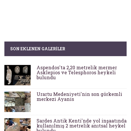
SON EKLENEN GALERILER
Aspendos'ta 2,20 metrelik mermer
Asklepios ve Telesphoros heykeli
bulundu
Urartu Medeniyeti'nin son görkemli
merkezi Ayanis
Sardes Antik Kenti'nde yol inşaatında
kullanılmış 2 metrelik anıtsal heykel
bulundu