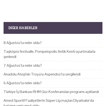
DIĞER HABERLER
8 Ağustos'ta neler oldu?
Taşköprü festivalle, Pompeiopolis Antik Kenti uçurtmalarla
şenlendi
7 Ağustos'ta neler oldu?
Anadolu Ateşi'nin Troya'sı Aspendos'ta sergilendi
6 Ağustos'ta neler oldu?
Türkiye İş Bankası RHM Güz Konferansları programı açıklandı
Amed Sportif Faaliyetler'in Süper Lig maçları Diyarbakır'da
turizme yeni umut oldu