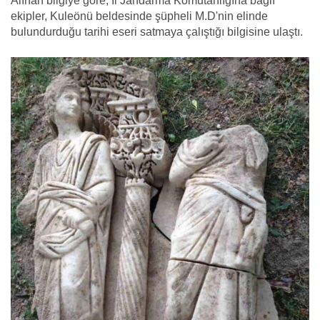
Alınan bilgiye göre, İl Jandarma Komutanlığına bağlı
ekipler, Kuleönü beldesinde şüpheli M.D'nin elinde
bulundurduğu tarihi eseri satmaya çalıştığı bilgisine ulaştı.