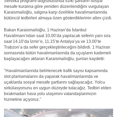
Sertifika programı doğrultusunda fiziki şartların sosyal
mesafe kuralına göre yeniden düzenlendiğini vurgulayan
Karaismailoğlu, salgına karşı özellikle havalimanlarında
bütüncül tedbirleri almaya özen gösterdiklerinin altını çizdi.
Bakan Karaismailoğlu, 1 Haziran’da İstanbul
Havalimanı'ndan saat 10.00’da yapılacak seferin yanı sıra
saat 14.10’da İzmir’e, 11.15’te Antalya’ya ve 13.00’te
Trabzon’a da sefer gerçekleştirileceğini bildirdi. 1 Haziran
sonrasında bütün havalimanlarında da uçuşların kademeli
başlayacağını aktaran Karaismailoğlu, şunları kaydetti:
"Havalimanlarında belirlenecek trafik sayısı kapsamında
slot planlamalarını da yaparak havalimanlarında ve
uçaklarda sosyal mesafe şartlarını sağlayacağız. Yolcu
sirkülasyonunu en uygun düzeyde tutacağız. Tedbiri elden
bırakmadan hava yolu ulaşımını vatandaşlarımızın
hizmetine açıyoruz."