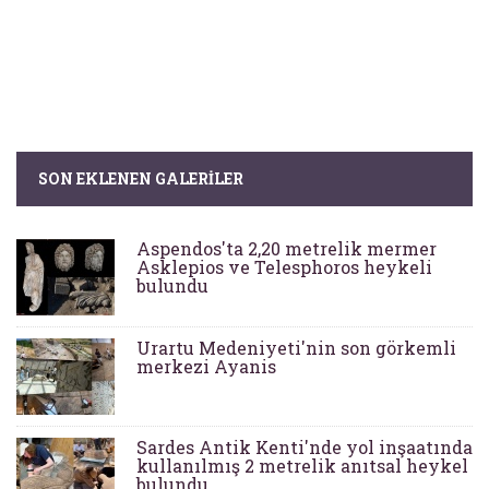
SON EKLENEN GALERILER
Aspendos'ta 2,20 metrelik mermer
Asklepios ve Telesphoros heykeli
bulundu
Urartu Medeniyeti'nin son görkemli
merkezi Ayanis
Sardes Antik Kenti'nde yol inşaatında
kullanılmış 2 metrelik anıtsal heykel
bulundu