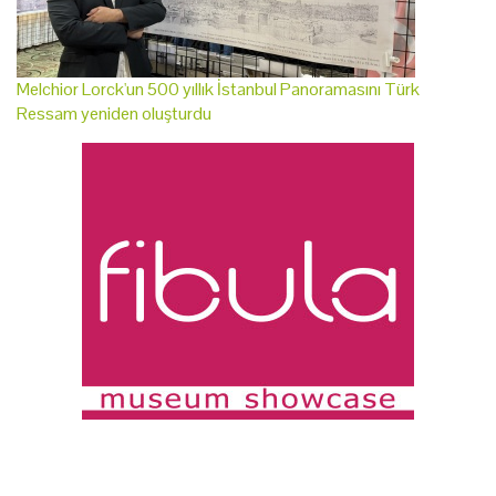
Melchior Lorck'un 500 yıllık İstanbul Panoramasını Türk
Ressam yeniden oluşturdu