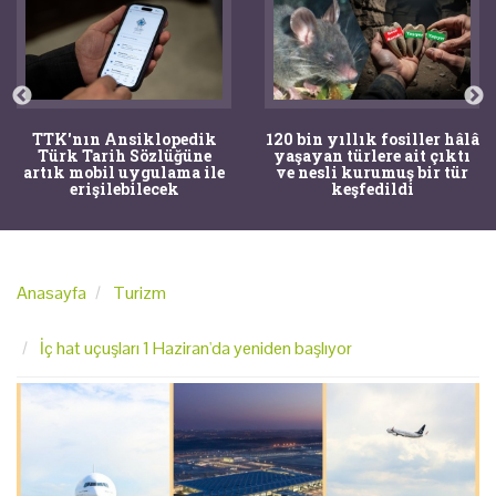
120 bin yıllık fosiller hâlâ
Bir torba kemik adli
yaşayan türlere ait çıktı
tıpçıları şaşkına çevirdi,
ve nesli kurumuş bir tür
kemiklerin sırrını
keşfedildi
arkeologlar çözdü
Anasayfa
Turizm
İç hat uçuşları 1 Haziran'da yeniden başlıyor