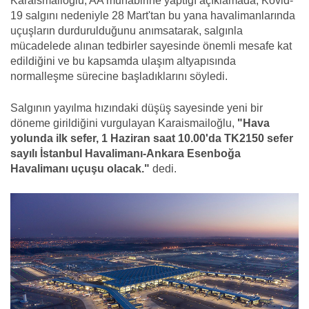
Karaismailoğlu, AA muhabirine yaptığı açıklamada, Kovid-
19 salgını nedeniyle 28 Mart'tan bu yana havalimanlarında
uçuşların durdurulduğunu anımsatarak, salgınla
mücadelede alınan tedbirler sayesinde önemli mesafe kat
edildiğini ve bu kapsamda ulaşım altyapısında
normalleşme sürecine başladıklarını söyledi.
Salgının yayılma hızındaki düşüş sayesinde yeni bir
döneme girildiğini vurgulayan Karaismailoğlu,
"Hava
yolunda ilk sefer, 1 Haziran saat 10.00'da TK2150 sefer
sayılı İstanbul Havalimanı-Ankara Esenboğa
Havalimanı uçuşu olacak."
dedi.