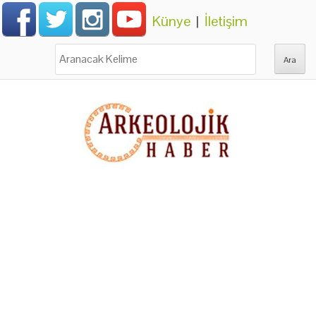
Künye
|
İletişim
Ara: