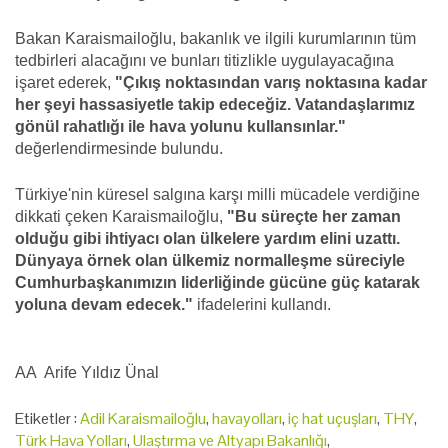
Bakan Karaismailoğlu, bakanlık ve ilgili kurumlarının tüm
tedbirleri alacağını ve bunları titizlikle uygulayacağına
işaret ederek,
"Çıkış noktasından varış noktasına kadar
her şeyi hassasiyetle takip edeceğiz. Vatandaşlarımız
gönül rahatlığı ile hava yolunu kullansınlar."
değerlendirmesinde bulundu.
Türkiye'nin küresel salgına karşı milli mücadele verdiğine
dikkati çeken Karaismailoğlu,
"Bu süreçte her zaman
olduğu gibi ihtiyacı olan ülkelere yardım elini uzattı.
Dünyaya örnek olan ülkemiz normalleşme süreciyle
Cumhurbaşkanımızın liderliğinde gücüne güç katarak
yoluna devam edecek."
ifadelerini kullandı.
AA Arife Yıldız Ünal
Etiketler :
Adil Karaismailoğlu
,
havayolları
,
iç hat uçuşları
,
THY
,
Türk Hava Yolları
,
Ulaştırma ve Altyapı Bakanlığı
,