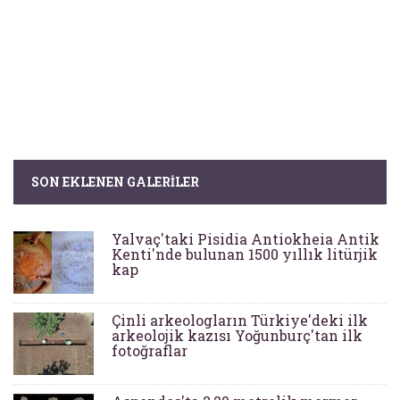
SON EKLENEN GALERILER
Yalvaç'taki Pisidia Antiokheia Antik
Kenti'nde bulunan 1500 yıllık litürjik
kap
Çinli arkeologların Türkiye'deki ilk
arkeolojik kazısı Yoğunburç'tan ilk
fotoğraflar