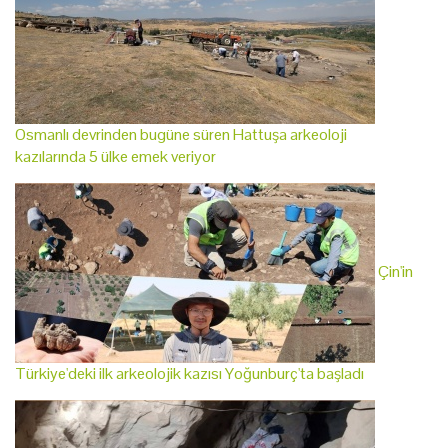
Osmanlı devrinden bugüne süren Hattuşa arkeoloji
kazılarında 5 ülke emek veriyor
Çin'in
Türkiye'deki ilk arkeolojik kazısı Yoğunburç'ta başladı