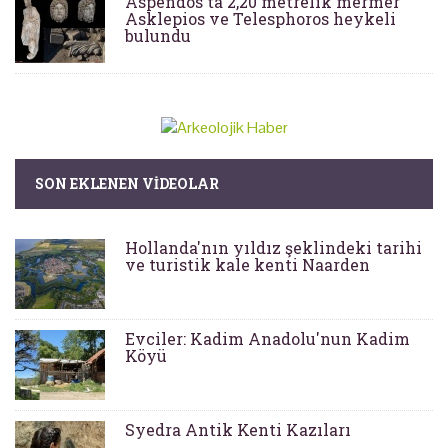
Aspendos'ta 2,20 metrelik mermer
Asklepios ve Telesphoros heykeli
bulundu
SON EKLENEN VIDEOLAR
Hollanda'nın yıldız şeklindeki tarihi
ve turistik kale kenti Naarden
Evciler: Kadim Anadolu'nun Kadim
Köyü
Syedra Antik Kenti Kazıları