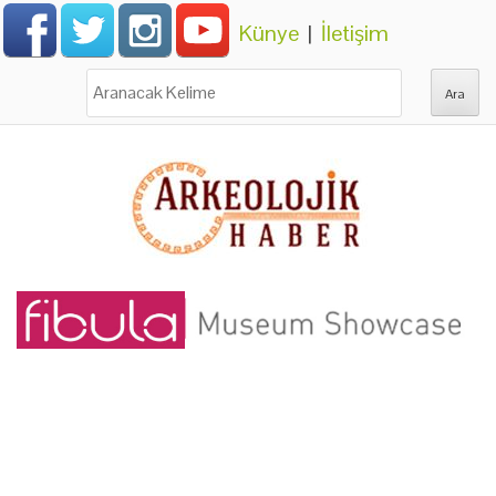
Künye
|
İletişim
Ara: