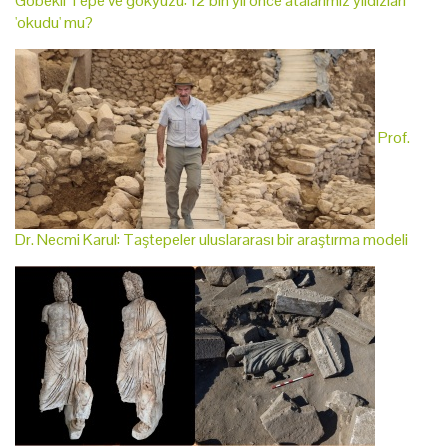
Göbekli Tepe ve gökyüzü: 12 bin yıl önce atalarımız yıldızları
'okudu' mu?
Prof.
Dr. Necmi Karul: Taştepeler uluslararası bir araştırma modeli