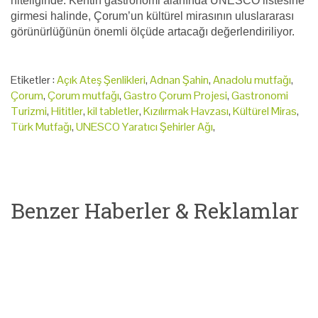
niteliğinde. Kentin gastronomi alanında UNESCO listesine
girmesi halinde, Çorum’un kültürel mirasının uluslararası
görünürlüğünün önemli ölçüde artacağı değerlendiriliyor.
Etiketler :
Açık Ateş Şenlikleri
,
Adnan Şahin
,
Anadolu mutfağı
,
Çorum
,
Çorum mutfağı
,
Gastro Çorum Projesi
,
Gastronomi
Turizmi
,
Hititler
,
kil tabletler
,
Kızılırmak Havzası
,
Kültürel Miras
,
Türk Mutfağı
,
UNESCO Yaratıcı Şehirler Ağı
,
Benzer Haberler & Reklamlar