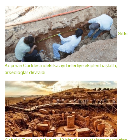
Sıtkı
Koçman Caddesi'ndeki kazıyı belediye ekipleri başlattı,
arkeologlar devraldı