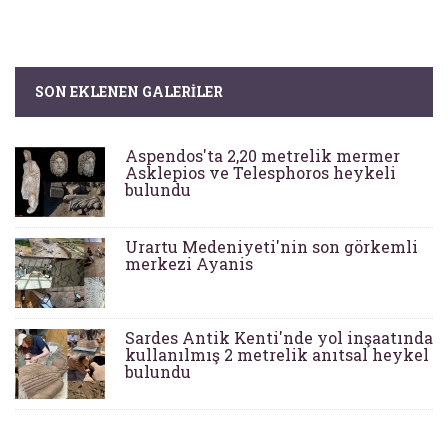
SON EKLENEN GALERILER
Aspendos'ta 2,20 metrelik mermer
Asklepios ve Telesphoros heykeli
bulundu
Urartu Medeniyeti'nin son görkemli
merkezi Ayanis
Sardes Antik Kenti'nde yol inşaatında
kullanılmış 2 metrelik anıtsal heykel
bulundu