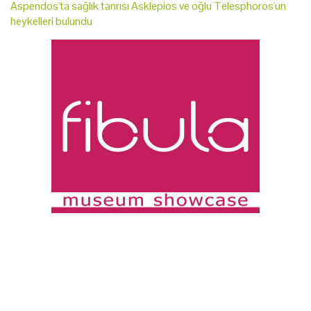
Aspendos'ta sağlık tanrısı Asklepios ve oğlu Telesphoros'un
heykelleri bulundu