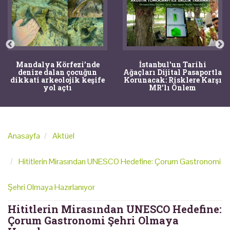
Mardin'de Kaçakçılık
İstanbul'un Tarihi
Operasyonunda 1500
Ağaçları Dijital Pasaportla
Yıllık Roma Mozaiği Ele
Korunacak: Risklere Karşı
Geçirildi
MR'lı Önlem
Anasayfa
Aktüel
Hititlerin Mirasından UNESCO Hedefine: Çorum Gastronomi
Şehri Olmaya Hazırlanıyor
Hititlerin Mirasından UNESCO Hedefine:
Çorum Gastronomi Şehri Olmaya