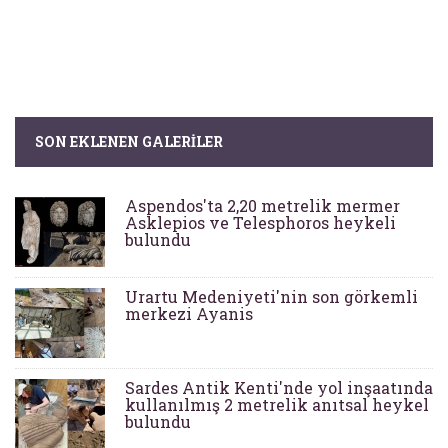
SON EKLENEN GALERILER
Aspendos'ta 2,20 metrelik mermer
Asklepios ve Telesphoros heykeli
bulundu
Urartu Medeniyeti'nin son görkemli
merkezi Ayanis
Sardes Antik Kenti'nde yol inşaatında
kullanılmış 2 metrelik anıtsal heykel
bulundu