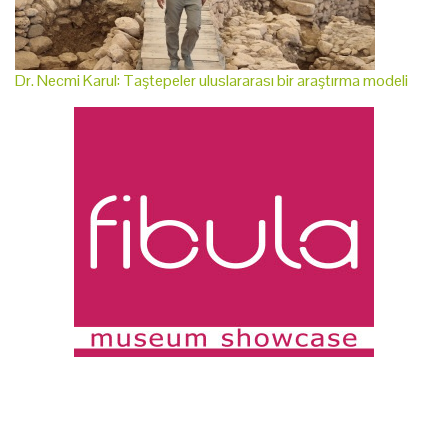
Dr. Necmi Karul: Taştepeler uluslararası bir araştırma modeli