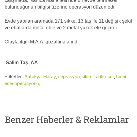
çalışmada, Narlıca Mahallesi'nde bir evde tarihi eser
bulunduğunun bilgisi üzerine operasyon düzenledi.
Evde yapılan aramada 171 sikke, 13 taş ile 11 değişik şekil
ve ebatlarda metal obje ve 2 metal yüzük ele geçirdi.
Olayla ilgili M.A.A. gözaltına alındı.
Salim Taş- AA
Etiketler :
Antakya
,
Hatay
,
oeprasyon
,
sikke
,
tarihi eser
,
tarihi
eser operasyonu
,
Benzer Haberler & Reklamlar