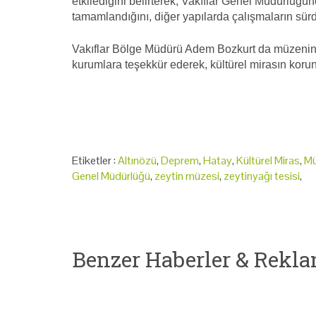
etkilediğini belirterek, Vakıflar Genel Müdürlüğ
tamamlandığını, diğer yapılarda çalışmaların sürd
Vakıflar Bölge Müdürü Adem Bozkurt da müzenin 
kurumlara teşekkür ederek, kültürel mirasın koru
Etiketler :
Altınözü
,
Deprem
,
Hatay
,
Kültürel Miras
,
Mü
Genel Müdürlüğü
,
zeytin müzesi
,
zeytinyağı tesisi
,
Benzer Haberler & Rekla