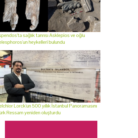
pendos'ta sağlık tanrısı Asklepios ve oğlu
lesphoros'un heykelleri bulundu
lchior Lorck'un 500 yıllık İstanbul Panoramasını
ürk Ressam yeniden oluşturdu