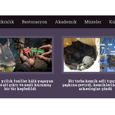
tkinlik
Restorasyon
Akademik
Müzeler
Kü
 yıllık fosiller hâlâ yaşayan
Bir torba kemik adli tıpç
re ait çıktı ve nesli kurumuş
şaşkına çevirdi, kemiklerin
bir tür keşfedildi
arkeologlar çözdü