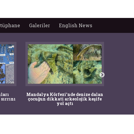
tüphane
Galeriler
English News
İstanbul
ıları
Mandalya Körfezi’nde denize dalan
Pasapo
 sırrını
çocuğun dikkati arkeolojik keşife
yol açtı