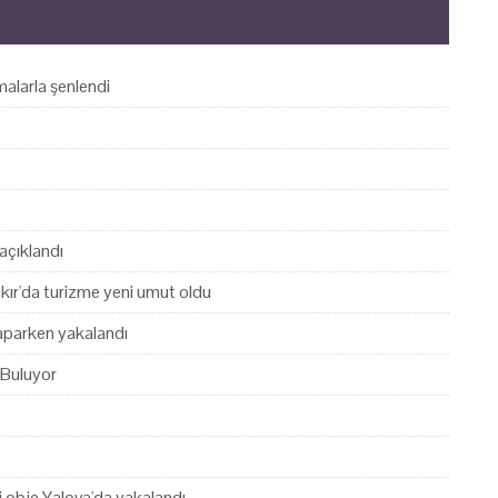
alarla şenlendi
açıklandı
akır'da turizme yeni umut oldu
yaparken yakalandı
 Buluyor
hi obje Yalova'da yakalandı