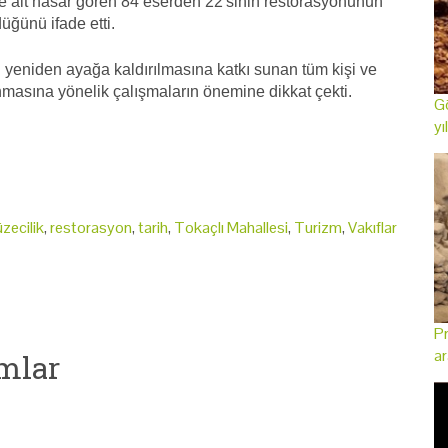
üne ait hasar gören 84 eserden 22'sinin restorasyonunun
üğünü ifade etti.
yeniden ayağa kaldırılmasına katkı sunan tüm kişi ve
nmasına yönelik çalışmaların önemine dikkat çekti.
Gö
yı
zecilik
,
restorasyon
,
tarih
,
Tokaçlı Mahallesi
,
Turizm
,
Vakıflar
Pr
ar
mlar