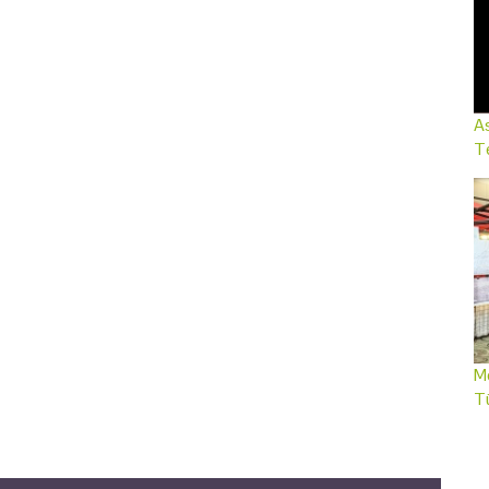
As
Te
Me
T