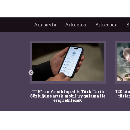
Anasayfa
Arkeoloji
Arkeooda
E
nrısı
TTK'nın Ansiklopedik Türk Tarih
120 bin
horos'un
Sözlüğüne artık mobil uygulama ile
türle
du
erişilebilecek