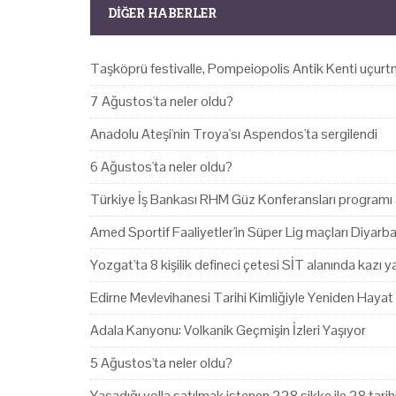
DIĞER HABERLER
Taşköprü festivalle, Pompeiopolis Antik Kenti uçurtm
7 Ağustos'ta neler oldu?
Anadolu Ateşi'nin Troya'sı Aspendos'ta sergilendi
6 Ağustos'ta neler oldu?
Türkiye İş Bankası RHM Güz Konferansları programı 
Amed Sportif Faaliyetler'in Süper Lig maçları Diyarb
Yozgat'ta 8 kişilik defineci çetesi SİT alanında kazı 
Edirne Mevlevihanesi Tarihi Kimliğiyle Yeniden Hayat
Adala Kanyonu: Volkanik Geçmişin İzleri Yaşıyor
5 Ağustos'ta neler oldu?
Yasadığı yolla satılmak istenen 228 sikke ile 28 tari