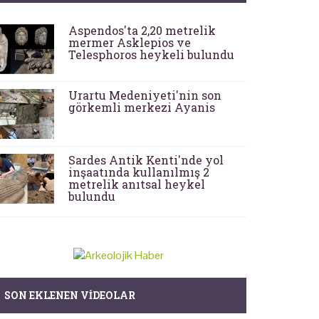
Aspendos'ta 2,20 metrelik
mermer Asklepios ve
Telesphoros heykeli bulundu
Urartu Medeniyeti'nin son
görkemli merkezi Ayanis
Sardes Antik Kenti'nde yol
inşaatında kullanılmış 2
metrelik anıtsal heykel
bulundu
SON EKLENEN VIDEOLAR