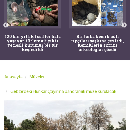
120 bin yıllık fosiller hâlâ
Bir torba kemik adli
yaşayan türlere ait çıktı
tıpçıları şaşkına çevirdi,
ve nesli kurumuş bir tür
kemiklerin sırrını
keşfedildi
arkeologlar çözdü
Anasayfa
Müzeler
Gebze'deki Hünkar Çayırı'na panoramik müze kurulacak