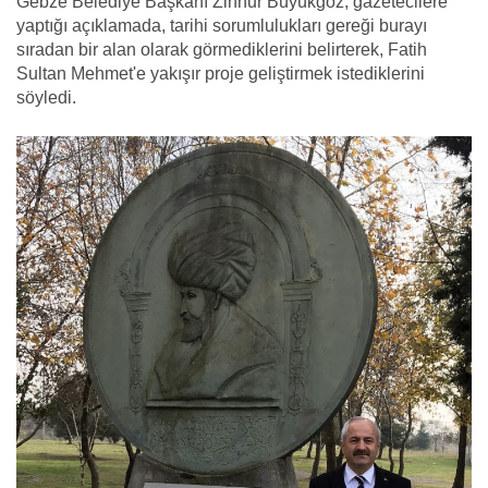
Gebze Belediye Başkanı Zinnur Büyükgöz, gazetecilere
yaptığı açıklamada, tarihi sorumlulukları gereği burayı
sıradan bir alan olarak görmediklerini belirterek, Fatih
Sultan Mehmet'e yakışır proje geliştirmek istediklerini
söyledi.