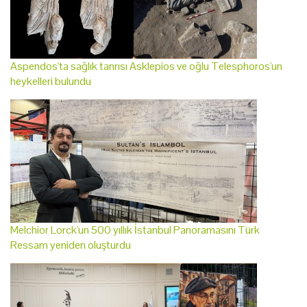
Aspendos'ta sağlık tanrısı Asklepios ve oğlu Telesphoros'un
heykelleri bulundu
Melchior Lorck'un 500 yıllık İstanbul Panoramasını Türk
Ressam yeniden oluşturdu