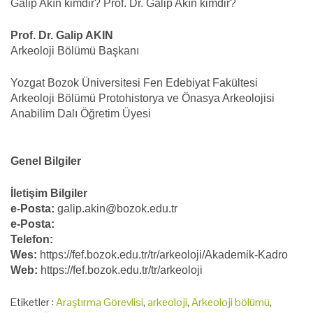
Galip Akın kimdir? Prof. Dr. Galip Akın kimdir?
Prof. Dr. Galip AKIN
Arkeoloji Bölümü Başkanı
Yozgat Bozok Üniversitesi Fen Edebiyat Fakültesi
Arkeoloji Bölümü Protohistorya ve Önasya Arkeolojisi
Anabilim Dalı Öğretim Üyesi
Genel Bilgiler
İletişim Bilgiler
e-Posta:
galip.akin@bozok.edu.tr
e-Posta:
Telefon:
Wes:
https://fef.bozok.edu.tr/tr/arkeoloji/Akademik-Kadro
Web:
https://fef.bozok.edu.tr/tr/arkeoloji
Etiketler :
Araştırma Görevlisi
,
arkeoloji
,
Arkeoloji bölümü
,