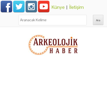
Künye
|
İletişim
Ara: