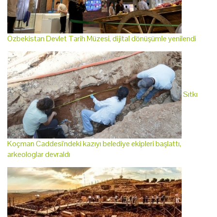
Özbekistan Devlet Tarih Müzesi, dijital dönüşümle yenilendi
Sıtkı
Koçman Caddesi'ndeki kazıyı belediye ekipleri başlattı,
arkeologlar devraldı