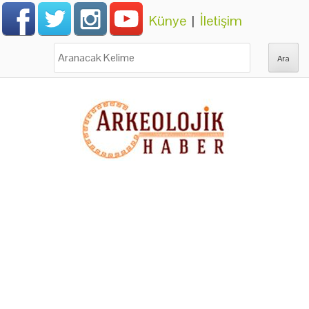
Künye
|
İletişim
Ara: