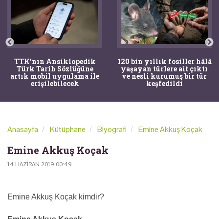
TTK'nın Ansiklopedik
120 bin yıllık fosiller hâlâ
Türk Tarih Sözlüğüne
yaşayan türlere ait çıktı
artık mobil uygulama ile
ve nesli kurumuş bir tür
erişilebilecek
keşfedildi
Anasayfa
Kütüphane
Biyografi
Emine Akkuş Koçak
Emine Akkuş Koçak
14 HAZIRAN 2019 00:49
Emine Akkuş Koçak kimdir?