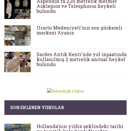
Aspendos'ta 2,20 metrelik mermer
Asklepios ve Telesphoros heykeli
bulundu
Urartu Medeniyeti'nin son görkemli
merkezi Ayanis
Sardes Antik Kenti'nde yol inşaatında
kullanılmış 2 metrelik anıtsal heykel
bulundu
SON EKLENEN VIDEOLAR
Hollanda'nın yıldız şeklindeki tarihi