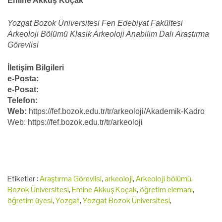
Emine Akkuş Koçak
Yozgat Bozok Üniversitesi Fen Edebiyat Fakültesi
Arkeoloji Bölümü Klasik Arkeoloji Anabilim Dalı Araştırma
Görevlisi
İletişim Bilgileri
e-Posta:
e-Posat:
Telefon:
Web:
https://fef.bozok.edu.tr/tr/arkeoloji/Akademik-Kadro
Web: https://fef.bozok.edu.tr/tr/arkeoloji
Etiketler :
Araştırma Görevlisi
,
arkeoloji
,
Arkeoloji bölümü
,
Bozok Üniversitesi
,
Emine Akkuş Koçak
,
öğretim elemanı
,
öğretim üyesi
,
Yozgat
,
Yozgat Bozok Üniversitesi
,