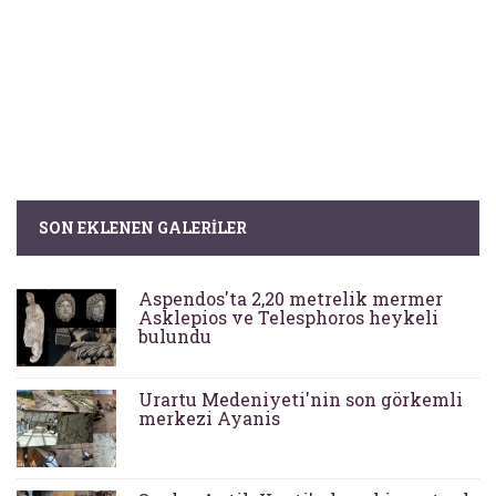
SON EKLENEN GALERILER
Aspendos'ta 2,20 metrelik mermer
Asklepios ve Telesphoros heykeli
bulundu
Urartu Medeniyeti'nin son görkemli
merkezi Ayanis