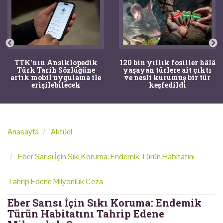
TTK'nın Ansiklopedik
120 bin yıllık fosiller hâlâ
Türk Tarih Sözlüğüne
yaşayan türlere ait çıktı
artık mobil uygulama ile
ve nesli kurumuş bir tür
erişilebilecek
keşfedildi
Anasayfa
Aktüel
Eber Sarısı İçin Sıkı Koruma: Endemik Türün Habitatını
Tahrip Edene Milyonluk Ceza
Eber Sarısı İçin Sıkı Koruma: Endemik
Türün Habitatını Tahrip Edene