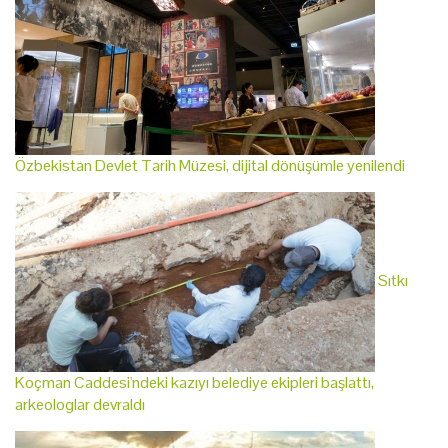
Özbekistan Devlet Tarih Müzesi, dijital dönüşümle yenilendi
Sıtkı
Koçman Caddesi'ndeki kazıyı belediye ekipleri başlattı,
arkeologlar devraldı