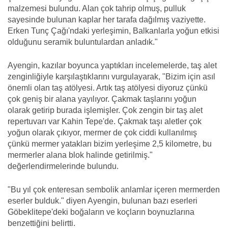
malzemesi bulundu. Alan çok tahrip olmuş, pulluk
sayesinde bulunan kaplar her tarafa dağılmış vaziyette.
Erken Tunç Çağı'ndaki yerleşimin, Balkanlarla yoğun etkisi
olduğunu seramik buluntulardan anladık."
Ayengin, kazılar boyunca yaptıkları incelemelerde, taş alet
zenginliğiyle karşılaştıklarını vurgulayarak, "Bizim için asıl
önemli olan taş atölyesi. Artık taş atölyesi diyoruz çünkü
çok geniş bir alana yayılıyor. Çakmak taşlarını yoğun
olarak getirip burada işlemişler. Çok zengin bir taş alet
repertuvarı var Kahin Tepe'de. Çakmak taşı aletler çok
yoğun olarak çıkıyor, mermer de çok ciddi kullanılmış
çünkü mermer yatakları bizim yerleşime 2,5 kilometre, bu
mermerler alana blok halinde getirilmiş."
değerlendirmelerinde bulundu.
"Bu yıl çok enteresan sembolik anlamlar içeren mermerden
eserler bulduk." diyen Ayengin, bulunan bazı eserleri
Göbeklitepe'deki boğaların ve koçların boynuzlarına
benzettiğini belirtti.