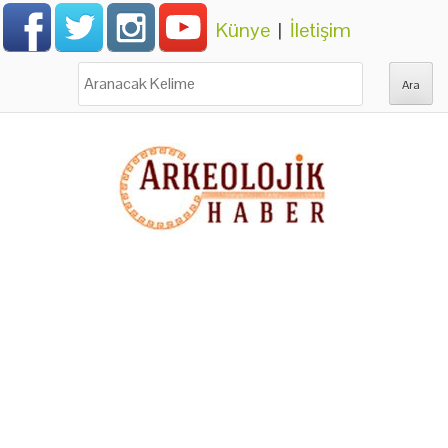
Künye
|
İletişim
Ara: