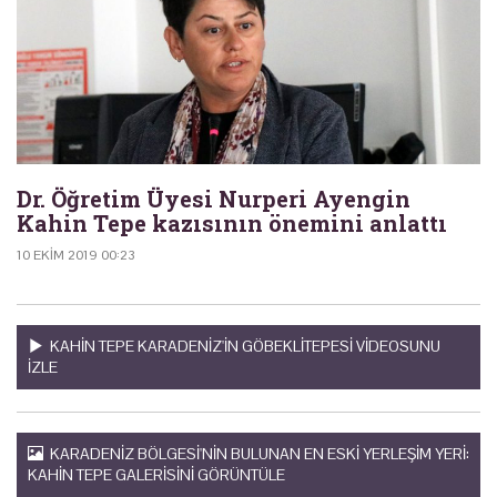
Dr. Öğretim Üyesi Nurperi Ayengin
Kahin Tepe kazısının önemini anlattı
10 EKIM 2019 00:23
KAHIN TEPE KARADENIZ'IN GÖBEKLITEPESI VIDEOSUNU
IZLE
KARADENIZ BÖLGESI'NIN BULUNAN EN ESKI YERLEŞIM YERI:
KAHIN TEPE GALERISINI GÖRÜNTÜLE