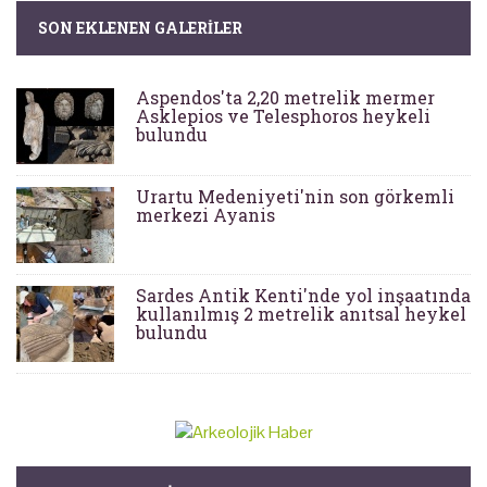
SON EKLENEN GALERILER
Aspendos'ta 2,20 metrelik mermer
Asklepios ve Telesphoros heykeli
bulundu
Urartu Medeniyeti'nin son görkemli
merkezi Ayanis
Sardes Antik Kenti'nde yol inşaatında
kullanılmış 2 metrelik anıtsal heykel
bulundu