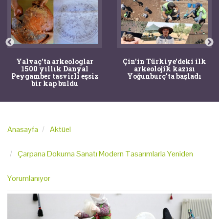
Yalvaç'ta arkeologlar
Çin'in Türkiye'deki ilk
1500 yıllık Danyal
arkeolojik kazısı
Peygamber tasvirli eşsiz
Yoğunburç'ta başladı
bir kap buldu
Anasayfa
Aktüel
Çarpana Dokuma Sanatı Modern Tasarımlarla Yeniden
Yorumlanıyor