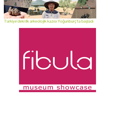
Türkiye'deki ilk arkeolojik kazısı Yoğunburç'ta başladı