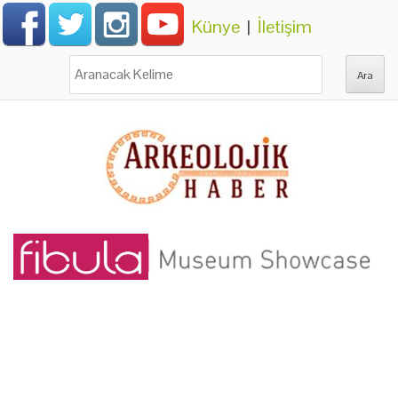
Künye
|
İletişim
Ara: