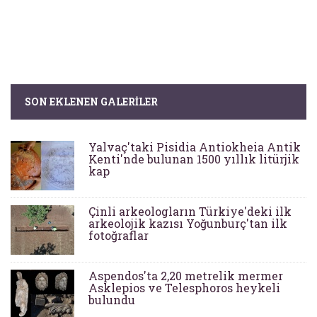
SON EKLENEN GALERILER
Yalvaç'taki Pisidia Antiokheia Antik
Kenti'nde bulunan 1500 yıllık litürjik
kap
Çinli arkeologların Türkiye'deki ilk
arkeolojik kazısı Yoğunburç'tan ilk
fotoğraflar
Aspendos'ta 2,20 metrelik mermer
Asklepios ve Telesphoros heykeli
bulundu