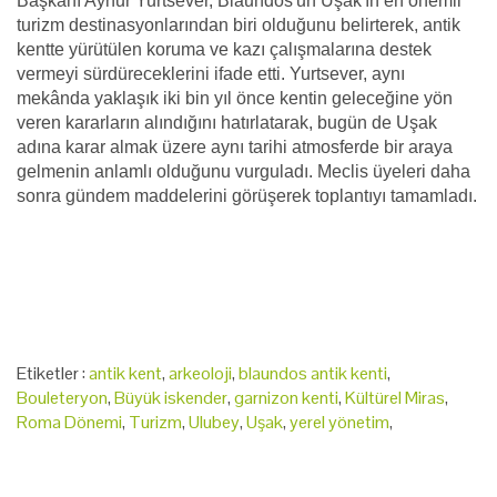
Başkanı Aynur Yurtsever, Blaundos'un Uşak'ın en önemli
turizm destinasyonlarından biri olduğunu belirterek, antik
kentte yürütülen koruma ve kazı çalışmalarına destek
vermeyi sürdüreceklerini ifade etti. Yurtsever, aynı
mekânda yaklaşık iki bin yıl önce kentin geleceğine yön
veren kararların alındığını hatırlatarak, bugün de Uşak
adına karar almak üzere aynı tarihi atmosferde bir araya
gelmenin anlamlı olduğunu vurguladı. Meclis üyeleri daha
sonra gündem maddelerini görüşerek toplantıyı tamamladı.
Etiketler :
antik kent
,
arkeoloji
,
blaundos antik kenti
,
Bouleteryon
,
Büyük iskender
,
garnizon kenti
,
Kültürel Miras
,
Roma Dönemi
,
Turizm
,
Ulubey
,
Uşak
,
yerel yönetim
,