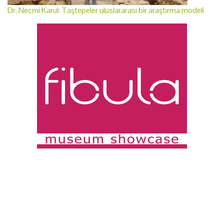
Dr. Necmi Karul: Taştepeler uluslararası bir araştırma modeli