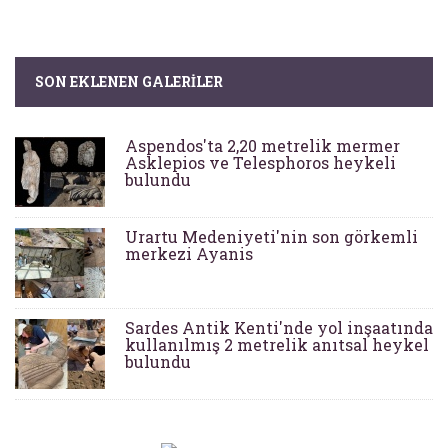
SON EKLENEN GALERILER
Aspendos'ta 2,20 metrelik mermer
Asklepios ve Telesphoros heykeli
bulundu
Urartu Medeniyeti'nin son görkemli
merkezi Ayanis
Sardes Antik Kenti'nde yol inşaatında
kullanılmış 2 metrelik anıtsal heykel
bulundu