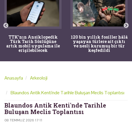
TTK'nın Ansiklopedik
120 bin yıllık fosiller hâlâ
Türk Tarih Sözlüğüne
yaşayan türlere ait çıktı
artık mobil uygulama ile
ve nesli kurumuş bir tür
erişilebilecek
keşfedildi
Anasayfa
Arkeoloji
Blaundos Antik Kenti'nde Tarihle Buluşan Meclis Toplantısı
Blaundos Antik Kenti'nde Tarihle
Buluşan Meclis Toplantısı
08 TEMMUZ 2026 17:11