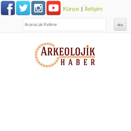
Künye
|
İletişim
Ara: