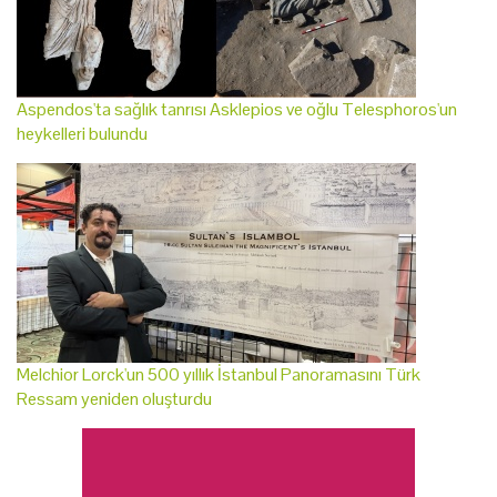
Aspendos'ta sağlık tanrısı Asklepios ve oğlu Telesphoros'un
heykelleri bulundu
Melchior Lorck'un 500 yıllık İstanbul Panoramasını Türk
Ressam yeniden oluşturdu