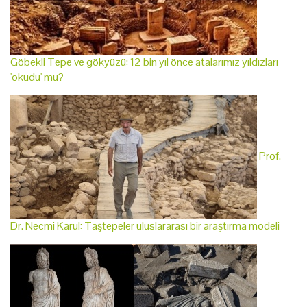
Göbekli Tepe ve gökyüzü: 12 bin yıl önce atalarımız yıldızları
'okudu' mu?
Prof.
Dr. Necmi Karul: Taştepeler uluslararası bir araştırma modeli