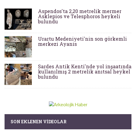
Aspendos'ta 2,20 metrelik mermer
Asklepios ve Telesphoros heykeli
bulundu
Urartu Medeniyeti'nin son görkemli
merkezi Ayanis
Sardes Antik Kenti'nde yol inşaatında
kullanılmış 2 metrelik anıtsal heykel
bulundu
SON EKLENEN VIDEOLAR