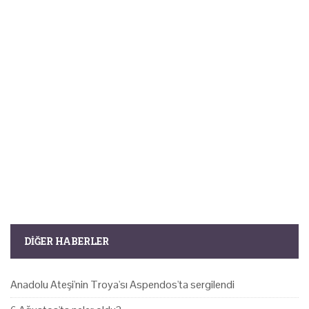
DIĞER HABERLER
Anadolu Ateşi'nin Troya'sı Aspendos'ta sergilendi