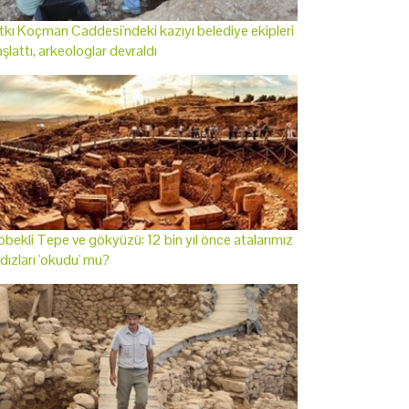
tkı Koçman Caddesi'ndeki kazıyı belediye ekipleri
şlattı, arkeologlar devraldı
bekli Tepe ve gökyüzü: 12 bin yıl önce atalarımız
ldızları 'okudu' mu?