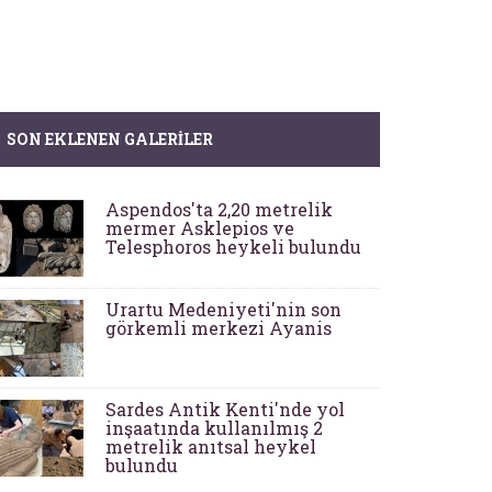
SON EKLENEN GALERILER
Aspendos'ta 2,20 metrelik
mermer Asklepios ve
Telesphoros heykeli bulundu
Urartu Medeniyeti'nin son
görkemli merkezi Ayanis
Sardes Antik Kenti'nde yol
inşaatında kullanılmış 2
metrelik anıtsal heykel
bulundu