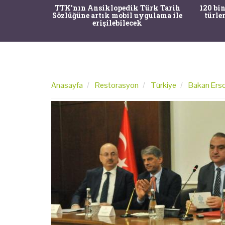
nrısı
TTK'nın Ansiklopedik Türk Tarih
120 bin
horos'un
Sözlüğüne artık mobil uygulama ile
türle
du
erişilebilecek
Anasayfa
Restorasyon
Türkiye
Bakan Erso