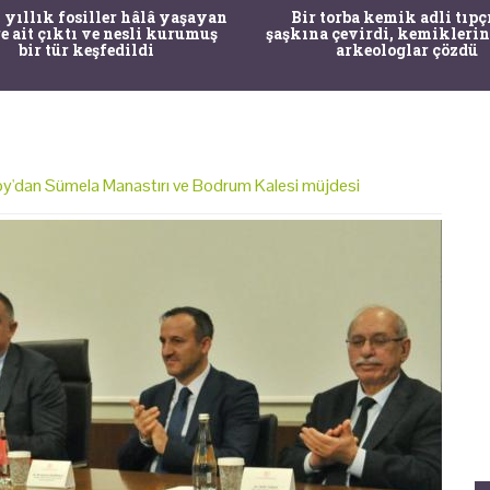
 yıllık fosiller hâlâ yaşayan
Bir torba kemik adli tıpç
re ait çıktı ve nesli kurumuş
şaşkına çevirdi, kemiklerin
bir tür keşfedildi
arkeologlar çözdü
y'dan Sümela Manastırı ve Bodrum Kalesi müjdesi