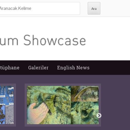
ra:
tüphane
Galeriler
English News