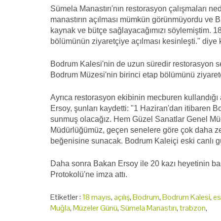
Sümela Manastırı'nın restorasyon çalışmaları ned
manastırın açılması mümkün görünmüyordu ve Baka
kaynak ve bütçe sağlayacağımızı söylemiştim. 1
bölümünün ziyaretçiye açılması kesinleşti." diye 
Bodrum Kalesi'nin de uzun süredir restorasyon se
Bodrum Müzesi'nin birinci etap bölümünü ziyarete 
Ayrıca restorasyon ekibinin mecburen kullandığı 
Ersoy, şunları kaydetti: "1 Haziran'dan itibaren 
sunmuş olacağız. Hem Güzel Sanatlar Genel M
Müdürlüğümüz, geçen senelere göre çok daha zen
beğenisine sunacak. Bodrum Kaleiçi eski canlı gü
Daha sonra Bakan Ersoy ile 20 kazı heyetinin ba
Protokolü'ne imza attı.
Etiketler :
18 mayıs
,
açılış
,
Bodrum
,
Bodrum Kalesi
,
es
Muğla
,
Müzeler Günü
,
Sümela Manastırı
,
trabzon
,