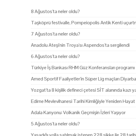
8 Ağustos'ta neler oldu?
Taşköprü festivalle, Pompeiopolis Antik Kenti uçurtm
7 Ağustos'ta neler oldu?
Anadolu Ateşi'nin Troya'sı Aspendos'ta sergilendi
6 Ağustos'ta neler oldu?
Türkiye İş Bankası RHM Güz Konferansları programı 
Amed Sportif Faaliyetler'in Süper Lig maçları Diyarb
Yozgat'ta 8 kişilik defineci çetesi SİT alanında kazı 
Edirne Mevlevihanesi Tarihi Kimliğiyle Yeniden Hayat
Adala Kanyonu: Volkanik Geçmişin İzleri Yaşıyor
5 Ağustos'ta neler oldu?
Yasadığı yolla satılmak istenen 228 sikke ile 28 tari