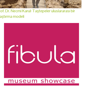
of. Dr. Necmi Karul: Taştepeler uluslararası bir
aştırma modeli