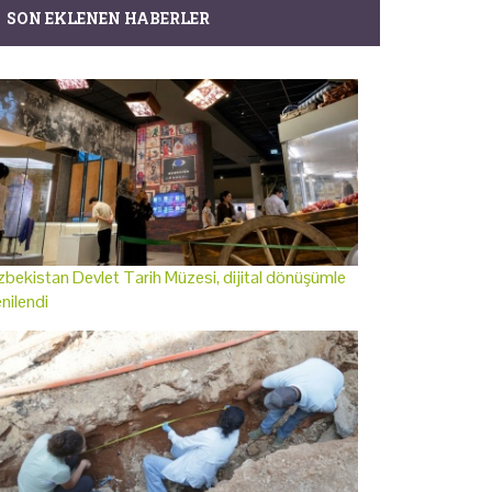
SON EKLENEN HABERLER
bekistan Devlet Tarih Müzesi, dijital dönüşümle
nilendi