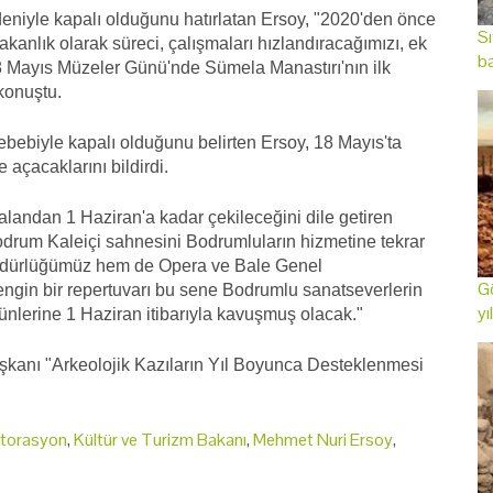
eniyle kapalı olduğunu hatırlatan Ersoy, "2020'den önce
Sı
nlık olarak süreci, çalışmaları hızlandıracağımızı, ek
ba
8 Mayıs Müzeler Günü'nde Sümela Manastırı'nın ilk
konuştu.
bebiyle kapalı olduğunu belirten Ersoy, 18 Mayıs'ta
açacaklarını bildirdi.
alandan 1 Haziran'a kadar çekileceğini dile getiren
Bodrum Kaleiçi sahnesini Bodrumluların hizmetine tekrar
üdürlüğümüz hem de Opera ve Bale Genel
Gö
gin bir repertuvarı bu sene Bodrumlu sanatseverlerin
yı
nlerine 1 Haziran itibarıyla kavuşmuş olacak."
şkanı "Arkeolojik Kazıların Yıl Boyunca Desteklenmesi
torasyon
,
Kültür ve Turizm Bakanı
,
Mehmet Nuri Ersoy
,