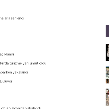
alarla şenlendi
açıklandı
akır'da turizme yeni umut oldu
yaparken yakalandı
 Buluyor
hi obje Yalova'da yakalandı