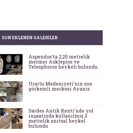
SON EKLENEN GALERILER
Aspendos'ta 2,20 metrelik
mermer Asklepios ve
Telesphoros heykeli bulundu
Urartu Medeniyeti'nin son
görkemli merkezi Ayanis
Sardes Antik Kenti'nde yol
inşaatında kullanılmış 2
metrelik anıtsal heykel
bulundu