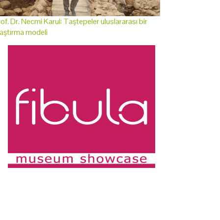
of. Dr. Necmi Karul: Taştepeler uluslararası bir
aştırma modeli