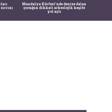
İstanbul
ıları
Mandalya Körfezi’nde denize dalan
Pasapo
 sırrını
çocuğun dikkati arkeolojik keşife
yol açtı