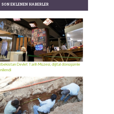
SON EKLENEN HABERLER
bekistan Devlet Tarih Müzesi, dijital dönüşümle
nilendi