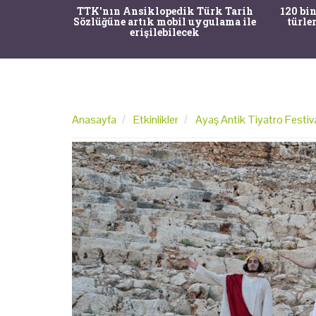
nrısı
TTK'nın Ansiklopedik Türk Tarih
120 bin
horos'un
Sözlüğüne artık mobil uygulama ile
türle
du
erişilebilecek
Anasayfa
Etkinlikler
Ayaş Antik Tiyatro Festival