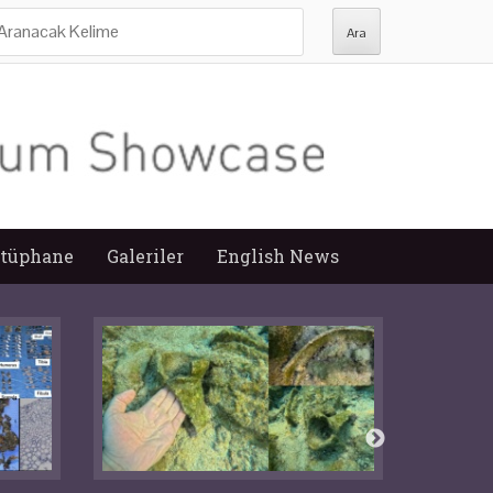
ra:
tüphane
Galeriler
English News