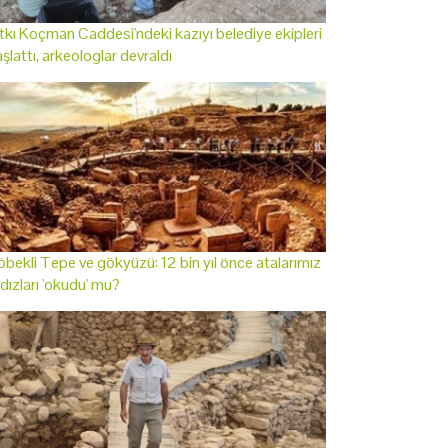
tkı Koçman Caddesi'ndeki kazıyı belediye ekipleri
şlattı, arkeologlar devraldı
bekli Tepe ve gökyüzü: 12 bin yıl önce atalarımız
ldızları 'okudu' mu?