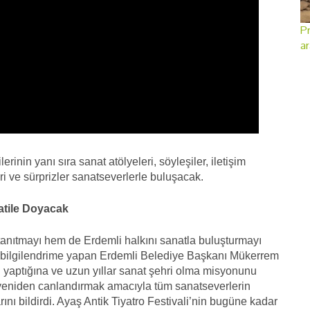
Pr
ar
lerinin yanı sıra sanat atölyeleri, söyleşiler, iletişim
leri ve sürprizler sanatseverlerle buluşacak.
atile Doyacak
i tanıtmayı hem de Erdemli halkını sanatla buluşturmayı
a bilgilendrime yapan Erdemli Belediye Başkanı Mükerrem
i yaptığına ve uzun yıllar sanat şehri olma misyonunu
eniden canlandırmak amacıyla tüm sanatseverlerin
ını bildirdi. Ayaş Antik Tiyatro Festivali’nin bugüne kadar