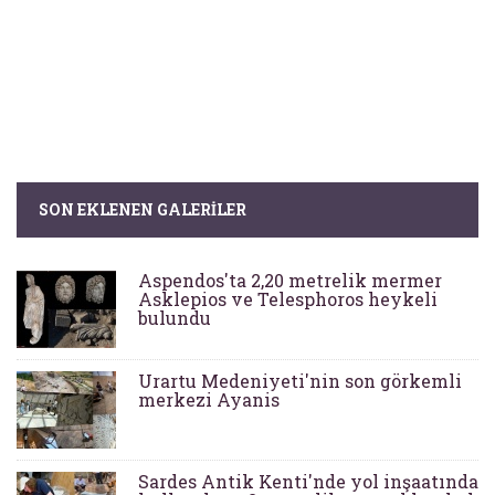
SON EKLENEN GALERILER
Aspendos'ta 2,20 metrelik mermer
Asklepios ve Telesphoros heykeli
bulundu
Urartu Medeniyeti'nin son görkemli
merkezi Ayanis
Sardes Antik Kenti'nde yol inşaatında