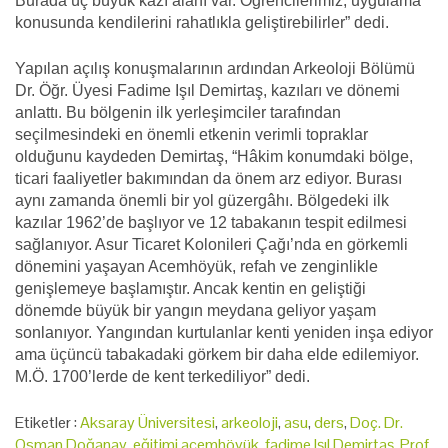
Burada üç büyük kazı alanı var. Öğrencilerimiz, uygulama
konusunda kendilerini rahatlıkla geliştirebilirler” dedi.
Yapılan açılış konuşmalarının ardından Arkeoloji Bölümü
Dr. Öğr. Üyesi Fadime Işıl Demirtaş, kazıları ve dönemi
anlattı. Bu bölgenin ilk yerleşimciler tarafından
seçilmesindeki en önemli etkenin verimli topraklar
olduğunu kaydeden Demirtaş, “Hâkim konumdaki bölge,
ticari faaliyetler bakımından da önem arz ediyor. Burası
aynı zamanda önemli bir yol güzergâhı. Bölgedeki ilk
kazılar 1962’de başlıyor ve 12 tabakanın tespit edilmesi
sağlanıyor. Asur Ticaret Kolonileri Çağı’nda en görkemli
dönemini yaşayan Acemhöyük, refah ve zenginlikle
genişlemeye başlamıştır. Ancak kentin en geliştiği
dönemde büyük bir yangın meydana geliyor yaşam
sonlanıyor. Yangından kurtulanlar kenti yeniden inşa ediyor
ama üçüncü tabakadaki görkem bir daha elde edilemiyor.
M.Ö. 1700’lerde de kent terkediliyor” dedi.
Etiketler :
Aksaray Üniversitesi
,
arkeoloji
,
asu
,
ders
,
Doç. Dr.
Osman Doğanay
,
eğitimi acemhöyük
,
fadime Işıl Demirtaş
,
Prof.