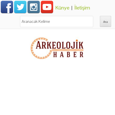
Künye
|
İletişim
Ara: