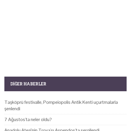
DIĞER HABERLER
Taşköprü festivalle, Pompeiopolis Antik Kenti uçurtmalarla
şenlendi
7 Ağustos'ta neler oldu?
Anadolu Ateşi'nin Troya'sı Aspendos'ta sergilendi