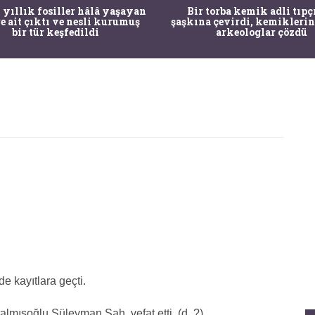
 yıllık fosiller hâlâ yaşayan
Bir torba kemik adli tıpç
re ait çıktı ve nesli kurumuş
şaşkına çevirdi, kemiklerin
bir tür keşfedildi
arkeologlar çözdü
de kayıtlara geçti.
lmışoğlu Süleyman Şah, vefat etti. (d. ?)