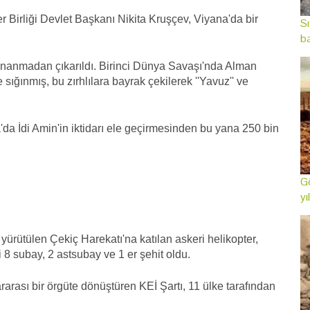
Birliği Devlet Başkanı Nikita Kruşçev, Viyana'da bir
Sı
ba
donanmadan çıkarıldı. Birinci Dünya Savaşı'nda Alman
sığınmış, bu zırhlılara bayrak çekilerek ''Yavuz'' ve
a İdi Amin'in iktidarı ele geçirmesinden bu yana 250 bin
Gö
yı
yürütülen Çekiç Harekatı'na katılan askeri helikopter,
8 subay, 2 astsubay ve 1 er şehit oldu.
rarası bir örgüte dönüştüren KEİ Şartı, 11 ülke tarafından