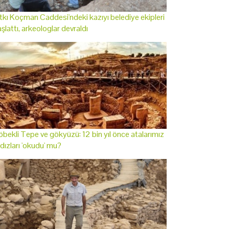
tkı Koçman Caddesi'ndeki kazıyı belediye ekipleri
şlattı, arkeologlar devraldı
bekli Tepe ve gökyüzü: 12 bin yıl önce atalarımız
ldızları 'okudu' mu?