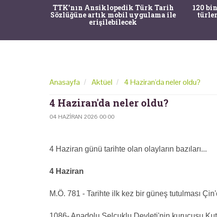
nrısı
TTK'nın Ansiklopedik Türk Tarih
120 bin
horos'un
Sözlüğüne artık mobil uygulama ile
türle
du
erişilebilecek
Anasayfa
Aktüel
4 Haziran'da neler oldu?
4 Haziran'da neler oldu?
04 HAZIRAN 2026 00:00
4 Haziran günü tarihte olan olayların bazıları...
4 Haziran
M.Ö. 781 - Tarihte ilk kez bir güneş tutulması Çin'
1086- Anadolu Selçuklu Devleti'nin kurucusu Kuta