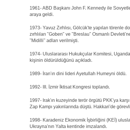
1961- ABD Başkanı John F. Kennedy ile Sovyetler 
araya geldi.
1973- Yavuz Zırhlısı, Gölcük'te yapılan törenle 
zırhlıları "Goben" ve "Breslau" Osmanlı Devleti'ne 
''Midilli'' adları verilmişti.
1974- Uluslararası Hukukçular Komitesi, Uganda'd
kişinin öldürüldüğünü açıkladı.
1989- İran'ın dini lideri Ayetullah Humeyni öldü.
1992- III. İzmir İktisat Kongresi toplandı.
1997- Irak'ın kuzeyinde terör örgütü PKK'ya karşı 
Zap Kampı yakınlarında düştü. Hakkari'de görevli 
1998- Karadeniz Ekonomik İşbirliğini (KEİ) ulusla
Ukrayna'nın Yalta kentinde imzalandı.