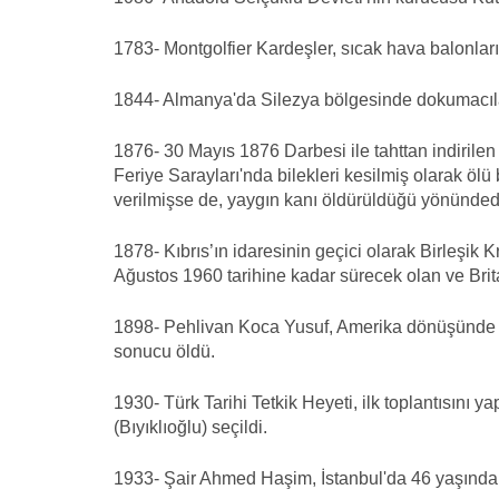
1783- Montgolfier Kardeşler, sıcak hava balonlarını
1844- Almanya'da Silezya bölgesinde dokumacıla
1876- 30 Mayıs 1876 Darbesi ile tahttan indiril
Feriye Sarayları'nda bilekleri kesilmiş olarak ölü 
verilmişse de, yaygın kanı öldürüldüğü yönündedi
1878- Kıbrıs’ın idaresinin geçici olarak Birleşik K
Ağustos 1960 tarihine kadar sürecek olan ve Brita
1898- Pehlivan Koca Yusuf, Amerika dönüşünde 
sonucu öldü.
1930- Türk Tarihi Tetkik Heyeti, ilk toplantısını y
(Bıyıklıoğlu) seçildi.
1933- Şair Ahmed Haşim, İstanbul'da 46 yaşında