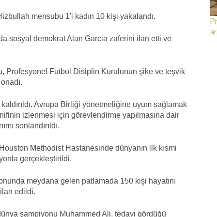
 Hizbullah mensubu 1'i kadın 10 kişi yakalandı.
Pr
ar
da sosyal demokrat Alan Garcia zaferini ilan etti ve
 Profesyonel Futbol Disiplin Kurulunun şike ve teşvik
 onadı.
aldırıldı. Avrupa Birliği yönetmeliğine uyum sağlamak
asnifinin izlenmesi için görevlendirme yapılmasına dair
ımı sonlandırıldı.
ouston Methodist Hastanesinde dünyanın ilk kısmi
onla gerçekleştirildi.
syonunda meydana gelen patlamada 150 kişi hayatını
lan edildi.
et dünya şampiyonu Muhammed Ali, tedavi gördüğü