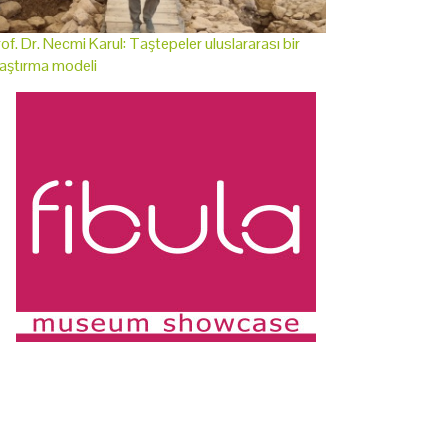
of. Dr. Necmi Karul: Taştepeler uluslararası bir
aştırma modeli