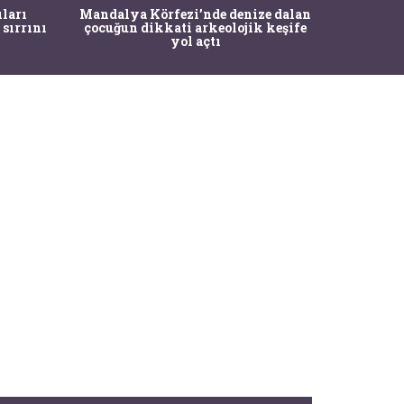
İstanbul
ıları
Mandalya Körfezi’nde denize dalan
Pasapo
 sırrını
çocuğun dikkati arkeolojik keşife
yol açtı