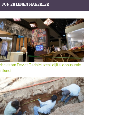
SON EKLENEN HABERLER
bekistan Devlet Tarih Müzesi, dijital dönüşümle
nilendi