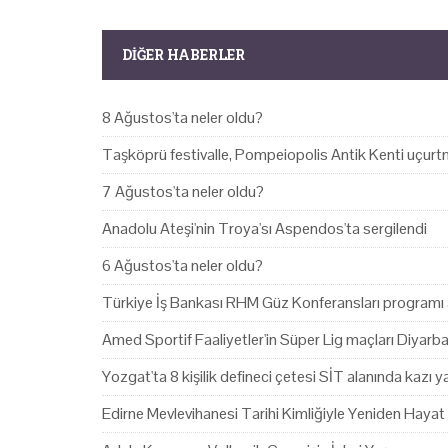
DIĞER HABERLER
8 Ağustos'ta neler oldu?
Taşköprü festivalle, Pompeiopolis Antik Kenti uçurtm
7 Ağustos'ta neler oldu?
Anadolu Ateşi'nin Troya'sı Aspendos'ta sergilendi
6 Ağustos'ta neler oldu?
Türkiye İş Bankası RHM Güz Konferansları programı 
Amed Sportif Faaliyetler'in Süper Lig maçları Diyarb
Yozgat'ta 8 kişilik defineci çetesi SİT alanında kazı 
Edirne Mevlevihanesi Tarihi Kimliğiyle Yeniden Hayat