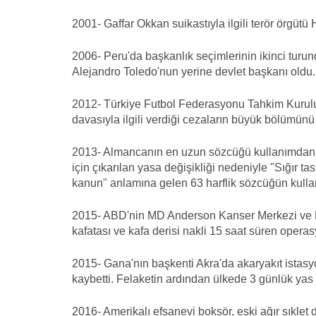
2001- Gaffar Okkan suikastıyla ilgili terör örgütü
2006- Peru'da başkanlık seçimlerinin ikinci turun
Alejandro Toledo'nun yerine devlet başkanı oldu.
2012- Türkiye Futbol Federasyonu Tahkim Kurulu,
davasıyla ilgili verdiği cezaların büyük bölümünü
2013- Almancanın en uzun sözcüğü kullanımdan k
için çıkarılan yasa değişikliği nedeniyle "Sığır t
kanun" anlamına gelen 63 harflik sözcüğün kullan
2015- ABD'nin MD Anderson Kanser Merkezi ve H
kafatası ve kafa derisi nakli 15 saat süren operasy
2015- Gana'nın başkenti Akra'da akaryakıt ista
kaybetti. Felaketin ardından ülkede 3 günlük yas i
2016- Amerikalı efsanevi boksör, eski ağır sıkl