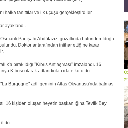
 halka tanıttılar ve ilk uçuşu gerçekleştirdiler.
r ayaklandı.
en Osmanlı Padişahı Abdülaziz, gözaltında bulundurulduğu
bulundu. Doktorlar tarafından intihar ettiğine karar
r.
rallık'a bırakıldığı "Kıbrıs Antlaşması" imzalandı. 16
nya Kıbrısı olarak adlandırılan idare kuruldu.
Öz
ye
"La Burgogne" adlı geminin Atlas Okyanusu'nda batması
aptı. 16 kişiden oluşan heyetin başkanlığına Tevfik Bey
 öldü.