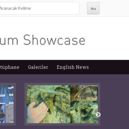
ra:
tüphane
Galeriler
English News