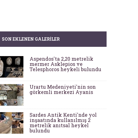
SON EKLENEN GALERILER
Aspendos'ta 2,20 metrelik
mermer Asklepios ve
Telesphoros heykeli bulundu
Urartu Medeniyeti'nin son
görkemli merkezi Ayanis
Sardes Antik Kenti'nde yol
inşaatında kullanılmış 2
metrelik anıtsal heykel
bulundu