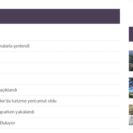
alarla şenlendi
açıklandı
akır'da turizme yeni umut oldu
yaparken yakalandı
 Buluyor