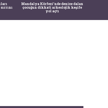
İstanbul
ıları
Mandalya Körfezi’nde denize dalan
Pasapo
 sırrını
çocuğun dikkati arkeolojik keşife
yol açtı