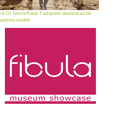
of. Dr. Necmi Karul: Taştepeler uluslararası bir
aştırma modeli