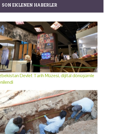
SON EKLENEN HABERLER
bekistan Devlet Tarih Müzesi, dijital dönüşümle
nilendi