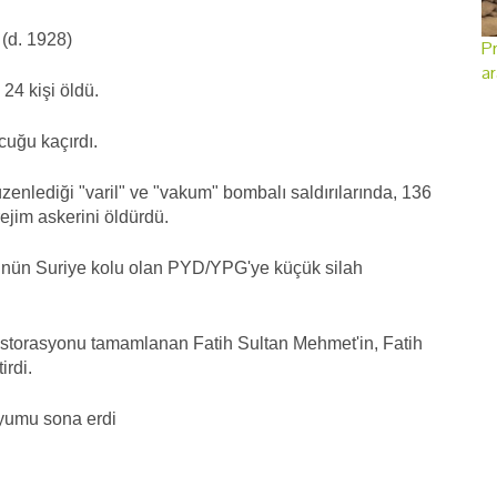
 (d. 1928)
Pr
ar
24 kişi öldü.
cuğu kaçırdı.
üzenlediği "varil" ve "vakum" bombalı saldırılarında, 136
ejim askerini öldürdü.
nün Suriye kolu olan PYD/YPG'ye küçük silah
torasyonu tamamlanan Fatih Sultan Mehmet'in, Fatih
irdi.
yumu sona erdi