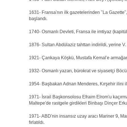
1631- Fransa'nın ilk gazetelerinden "La Gazett
başlandı.
1740- Osmanlı Devleti, Fransa ile imtiyaz (kapitü
1876- Sultan Abdülaziz tahttan indirildi, yerine V. 
1921- Çankaya Köşkü, Mustafa Kemal'e armağan ed
1932- Osmanlı yazarı, bürokrat ve siyasetçi Böcü
1954- Başbakan Adnan Menderes, Kırşehir ilini il
1971- İsrail Başkonsolosu Efraim Elrom'u kaçır
Maltepe'de rastgele girdikleri Binbaşı Dinçer Erkan
1971- ABD'nin insansız uzay aracı Mariner 9, Mar
fırlatıldı.