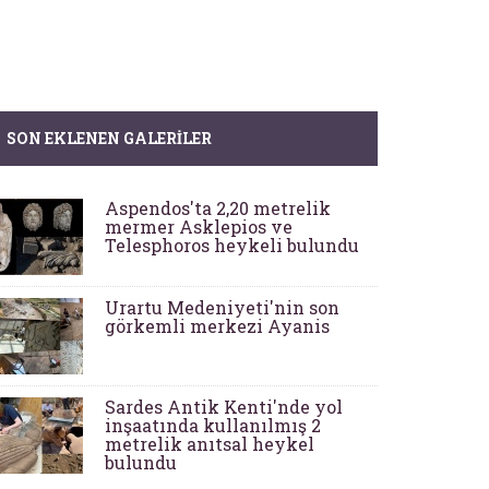
SON EKLENEN GALERILER
Aspendos'ta 2,20 metrelik
mermer Asklepios ve
Telesphoros heykeli bulundu
Urartu Medeniyeti'nin son
görkemli merkezi Ayanis
Sardes Antik Kenti'nde yol
inşaatında kullanılmış 2
metrelik anıtsal heykel
bulundu