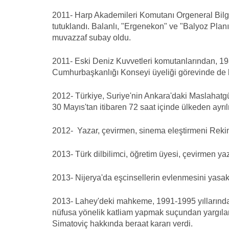
2011- Harp Akademileri Komutanı Orgeneral Bilg
tutuklandı. Balanlı, "Ergenekon" ve "Balyoz Plan
muvazzaf subay oldu.
2011- Eski Deniz Kuvvetleri komutanlarından, 19
Cumhurbaşkanlığı Konseyi üyeliği görevinde de b
2012- Türkiye, Suriye'nin Ankara'daki Maslahatgüz
30 Mayıs'tan itibaren 72 saat içinde ülkeden ayrıl
2012- Yazar, çevirmen, sinema eleştirmeni Rekin T
2013- Türk dilbilimci, öğretim üyesi, çevirmen yaz
2013- Nijerya'da eşcinsellerin evlenmesini yasakl
2013- Lahey'deki mahkeme, 1991-1995 yıllarında,
nüfusa yönelik katliam yapmak suçundan yargılanan
Simatoviç hakkında beraat kararı verdi.