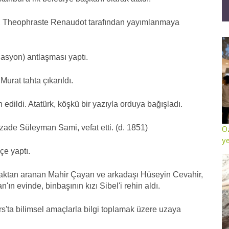
e", Theophraste Renaudot tarafından yayımlanmaya
lasyon) antlaşması yaptı.
Murat tahta çıkarıldı.
ildi. Atatürk, köşkü bir yazıyla orduya bağışladı.
zade Süleyman Sami, vefat etti. (d. 1851)
Öz
ye
çe yaptı.
maktan aranan Mahir Çayan ve arkadaşı Hüseyin Cevahir,
'ın evinde, binbaşının kızı Sibel'i rehin aldı.
s'ta bilimsel amaçlarla bilgi toplamak üzere uzaya