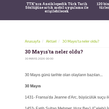
nrısı
TTK'nın Ansiklopedik Türk Tarih
120 bin
horos'un
Sözlüğüne artık mobil uygulama ile
türle
du
erişilebilecek
Anasayfa
Aktüel
30 Mayıs'ta neler oldu?
30 Mayıs'ta neler oldu?
30 MAYIS 2026 00:00
30 Mayıs günü tarihte olan olayların bazıları...
30 Mayıs
1431- Fransa'da Jeanne d'Arc, büyücülük suçu ile
1453- Fatih Sultan Mehmet, Hızır Bey'i (Çelebi) İs