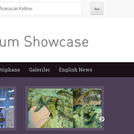
ra:
tüphane
Galeriler
English News