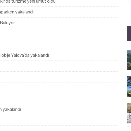
akır'da turizme yeni umut oldu
yaparken yakalandı
 Buluyor
hi obje Yalova'da yakalandı
en yakalandı