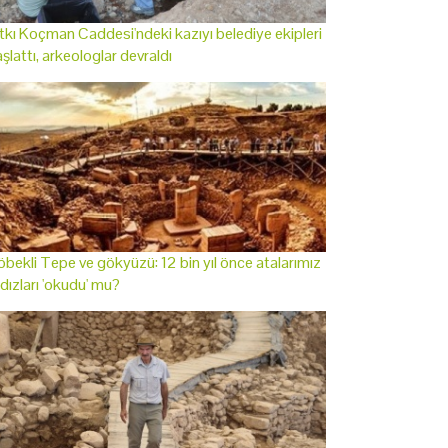
tkı Koçman Caddesi'ndeki kazıyı belediye ekipleri
şlattı, arkeologlar devraldı
bekli Tepe ve gökyüzü: 12 bin yıl önce atalarımız
ldızları 'okudu' mu?