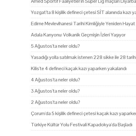
Amed Sportif Faaliyetler'in Süper Lig maçları Diyarb
Yozgat'ta 8 kişilik defineci çetesi SİT alanında kazı 
Edirne Mevlevihanesi Tarihi Kimliğiyle Yeniden Hayat
Adala Kanyonu: Volkanik Geçmişin İzleri Yaşıyor
5 Ağustos'ta neler oldu?
Yasadığı yolla satılmak istenen 228 sikke ile 28 tari
Kilis'te 4 defineci kaçak kazı yaparken yakalandı
4 Ağustos'ta neler oldu?
3 Ağustos'ta neler oldu?
2 Ağustos'ta neler oldu?
Çorum'da 5 kişilik defineci çetesi kaçak kazı yapark
Türkiye Kültür Yolu Festivali Kapadokya'da Başladı