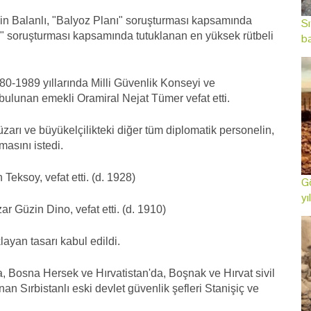
in Balanlı, "Balyoz Planı" soruşturması kapsamında
Sı
ı" soruşturması kapsamında tutuklanan en yüksek rütbeli
ba
80-1989 yıllarında Milli Güvenlik Konseyi ve
ulunan emekli Oramiral Nejat Tümer vefat etti.
arı ve büyükelçilikteki diğer tüm diplomatik personelin,
masını istedi.
eksoy, vefat etti. (d. 1928)
Gö
yı
ar Güzin Dino, vefat etti. (d. 1910)
ayan tasarı kabul edildi.
 Bosna Hersek ve Hırvatistan'da, Boşnak ve Hırvat sivil
 Sırbistanlı eski devlet güvenlik şefleri Stanişiç ve