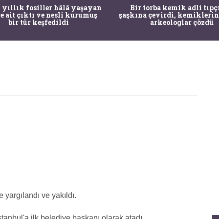
 yıllık fosiller hâlâ yaşayan
Bir torba kemik adli tıpç
re ait çıktı ve nesli kurumuş
şaşkına çevirdi, kemiklerin
bir tür keşfedildi
arkeologlar çözdü
 yargılandı ve yakıldı.
tanbul'a ilk belediye başkanı olarak atadı.