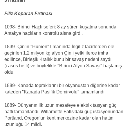
3 Haziran
Filiz Koparan Fırtınası
1098- Birinci Haçlı seferi: 8 ay süren kuşatma sonunda
Antakya haçlıların kontrolü altına girdi.
1839- Çin'in "Humen" limanında İngiliz tacirlerden ele
geçirilen 1.2 milyon kg afyon Çinli yetkililerce imha
edilince, Birleşik Krallık bunu bir savaş nedeni saydı
(casus belli) ve böylelikle "Birinci Afyon Savaşı" başlamış
oldu.
1889- Kanada topraklarını bir okyanustan diğerine kadar
kateden "Kanada Pasifik Demiryolu" tamamlandı.
1889- Dünyanın ilk uzun mesafeye elektrik taşıyan güç
hattı tamamlandı. Willamette Falls'daki güç istasyonundan
Portland, Oregon'un kent merkezine kadar olan hattın
uzunluğu 14 mildi.