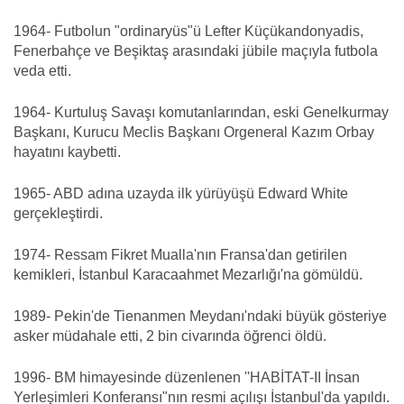
1964- Futbolun "ordinaryüs"ü Lefter Küçükandonyadis,
Fenerbahçe ve Beşiktaş arasındaki jübile maçıyla futbola
veda etti.
1964- Kurtuluş Savaşı komutanlarından, eski Genelkurmay
Başkanı, Kurucu Meclis Başkanı Orgeneral Kazım Orbay
hayatını kaybetti.
1965- ABD adına uzayda ilk yürüyüşü Edward White
gerçekleştirdi.
1974- Ressam Fikret Mualla'nın Fransa'dan getirilen
kemikleri, İstanbul Karacaahmet Mezarlığı'na gömüldü.
1989- Pekin'de Tienanmen Meydanı'ndaki büyük gösteriye
asker müdahale etti, 2 bin civarında öğrenci öldü.
1996- BM himayesinde düzenlenen ''HABİTAT-II İnsan
Yerleşimleri Konferansı"nın resmi açılışı İstanbul'da yapıldı.