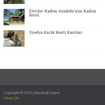
Evciler: Kadim Anadolu'nun Kadim
Köyü
Syedra Antik Kenti Kazıları
Copyright © 2026
Arkeolojik Haber
Yukarı Çık