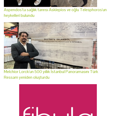
Aspendos'ta sağlık tanrısı Asklepios ve oğlu Telesphoros'un
heykelleri bulundu
Melchior Lorck'un 500 yıllık İstanbul Panoramasını Türk
Ressam yeniden oluşturdu