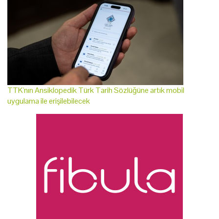
TTK'nın Ansiklopedik Türk Tarih Sözlüğüne artık mobil
uygulama ile erişilebilecek