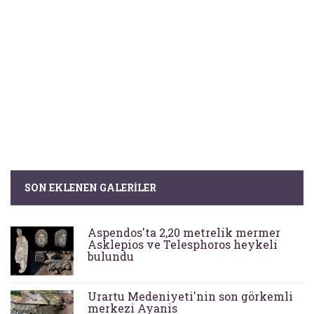
SON EKLENEN GALERILER
Aspendos'ta 2,20 metrelik mermer
Asklepios ve Telesphoros heykeli
bulundu
Urartu Medeniyeti'nin son görkemli
merkezi Ayanis