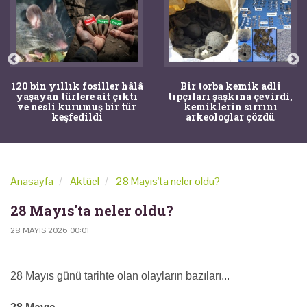
120 bin yıllık fosiller hâlâ
Bir torba kemik adli
yaşayan türlere ait çıktı
tıpçıları şaşkına çevirdi,
ve nesli kurumuş bir tür
kemiklerin sırrını
keşfedildi
arkeologlar çözdü
Anasayfa
Aktüel
28 Mayıs'ta neler oldu?
28 Mayıs'ta neler oldu?
28 MAYIS 2026 00:01
28 Mayıs günü tarihte olan olayların bazıları...