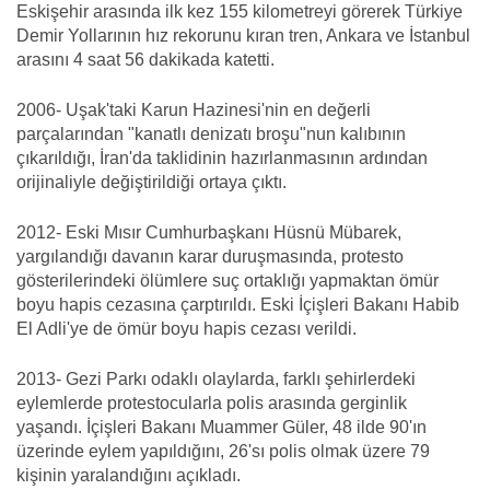
Eskişehir arasında ilk kez 155 kilometreyi görerek Türkiye
Demir Yollarının hız rekorunu kıran tren, Ankara ve İstanbul
arasını 4 saat 56 dakikada katetti.
2006- Uşak'taki Karun Hazinesi'nin en değerli
parçalarından "kanatlı denizatı broşu"nun kalıbının
çıkarıldığı, İran'da taklidinin hazırlanmasının ardından
orijinaliyle değiştirildiği ortaya çıktı.
2012- Eski Mısır Cumhurbaşkanı Hüsnü Mübarek,
yargılandığı davanın karar duruşmasında, protesto
gösterilerindeki ölümlere suç ortaklığı yapmaktan ömür
boyu hapis cezasına çarptırıldı. Eski İçişleri Bakanı Habib
El Adli'ye de ömür boyu hapis cezası verildi.
2013- Gezi Parkı odaklı olaylarda, farklı şehirlerdeki
eylemlerde protestocularla polis arasında gerginlik
yaşandı. İçişleri Bakanı Muammer Güler, 48 ilde 90'ın
üzerinde eylem yapıldığını, 26'sı polis olmak üzere 79
kişinin yaralandığını açıkladı.