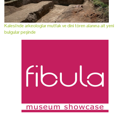
Kalesi'nde arkeologlar mutfak ve dini tören alanına ait yeni
bulgular peşinde