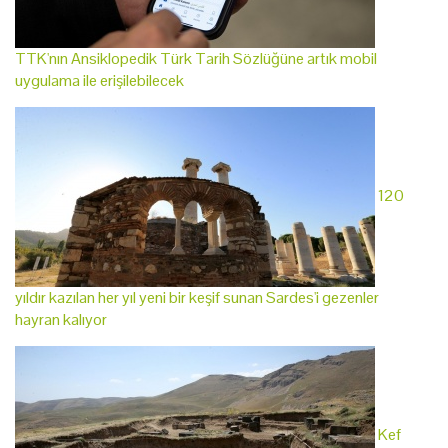
TTK'nın Ansiklopedik Türk Tarih Sözlüğüne artık mobil
uygulama ile erişilebilecek
120
yıldır kazılan her yıl yeni bir keşif sunan Sardes'i gezenler
hayran kalıyor
Kef