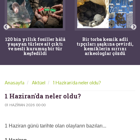
120 bin yıllık fosiller hâlâ
Bir torba kemik adli
yaşayan türlere ait çıktı
tıpçıları şaşkına çevirdi,
ve nesli kurumuş bir tür
kemiklerin sırrını
keşfedildi
arkeologlar çözdü
Anasayfa
Aktüel
1 Haziran'da neler oldu?
1 Haziran'da neler oldu?
01 HAZIRAN 2026 00:00
1 Haziran günü tarihte olan olayların bazıları...