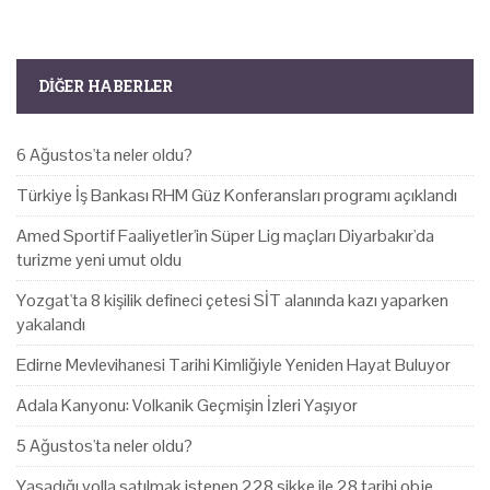
DIĞER HABERLER
6 Ağustos'ta neler oldu?
Türkiye İş Bankası RHM Güz Konferansları programı açıklandı
Amed Sportif Faaliyetler'in Süper Lig maçları Diyarbakır'da
turizme yeni umut oldu
Yozgat'ta 8 kişilik defineci çetesi SİT alanında kazı yaparken
yakalandı
Edirne Mevlevihanesi Tarihi Kimliğiyle Yeniden Hayat Buluyor
Adala Kanyonu: Volkanik Geçmişin İzleri Yaşıyor
5 Ağustos'ta neler oldu?
Yasadığı yolla satılmak istenen 228 sikke ile 28 tarihi obje