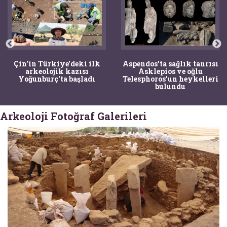
Aspendos'ta sağlık tanrısı
TTK'nın Ansiklopedik
Asklepios ve oğlu
Türk Tarih Sözlüğüne
Telesphoros'un heykelleri
artık mobil uygulama ile
bulundu
erişilebilecek
Arkeoloji Fotoğraf Galerileri