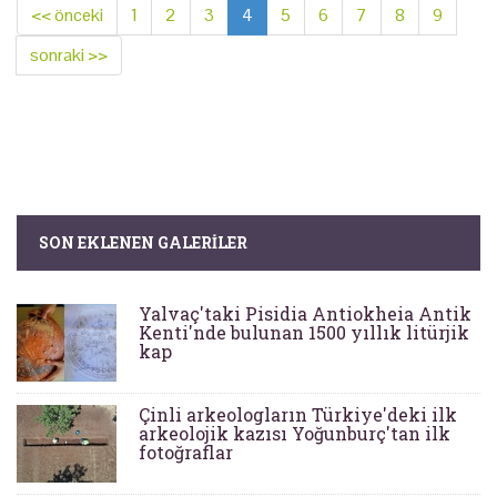
<< önceki
1
2
3
4
5
6
7
8
9
sonraki >>
SON EKLENEN GALERILER
Yalvaç'taki Pisidia Antiokheia Antik
Kenti'nde bulunan 1500 yıllık litürjik
kap
Çinli arkeologların Türkiye'deki ilk
arkeolojik kazısı Yoğunburç'tan ilk
fotoğraflar