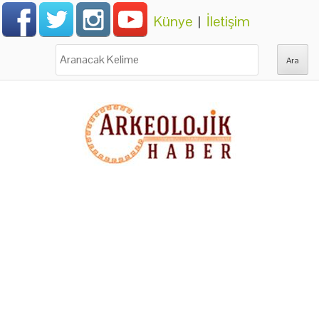
Künye
|
İletişim
Ara: