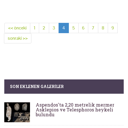
<< önceki
1
2
3
4
5
6
7
8
9
sonraki >>
SON EKLENEN GALERILER
Aspendos'ta 2,20 metrelik mermer
Asklepios ve Telesphoros heykeli
bulundu