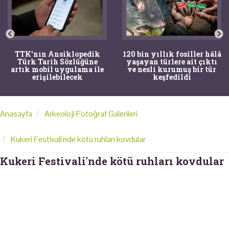
TTK'nın Ansiklopedik
120 bin yıllık fosiller hâlâ
Türk Tarih Sözlüğüne
yaşayan türlere ait çıktı
artık mobil uygulama ile
ve nesli kurumuş bir tür
erişilebilecek
keşfedildi
Anasayfa
Arkeoloji Fotoğraf Galerileri
Kukeri Festivali'nde kötü ruhları kovdular
Kukeri Festivali'nde kötü ruhları kovdular