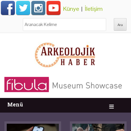
Künye
|
İletişim
Ara:
Menü