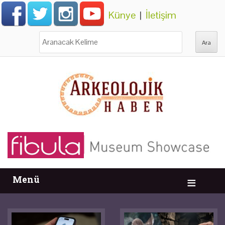
Künye
|
İletişim
Ara:
Menü