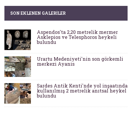
SON EKLENEN GALERILER
Aspendos'ta 2,20 metrelik mermer
Asklepios ve Telesphoros heykeli
bulundu
Urartu Medeniyeti'nin son görkemli
merkezi Ayanis
Sardes Antik Kenti'nde yol inşaatında
kullanılmış 2 metrelik anıtsal heykel
bulundu