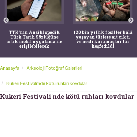
TTK'nın Ansiklopedik
120 bin yıllık fosiller hâlâ
Türk Tarih Sözlüğüne
yaşayan türlere ait çıktı
artık mobil uygulama ile
ve nesli kurumuş bir tür
erişilebilecek
keşfedildi
Anasayfa
Arkeoloji Fotoğraf Galerileri
Kukeri Festivali'nde kötü ruhları kovdular
Kukeri Festivali'nde kötü ruhları kovdular