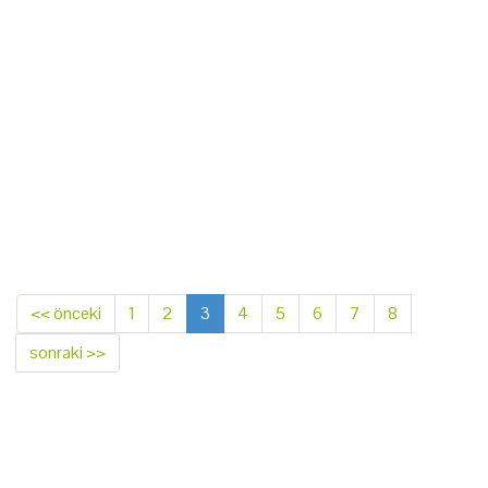
<< önceki
1
2
3
4
5
6
7
8
sonraki >>