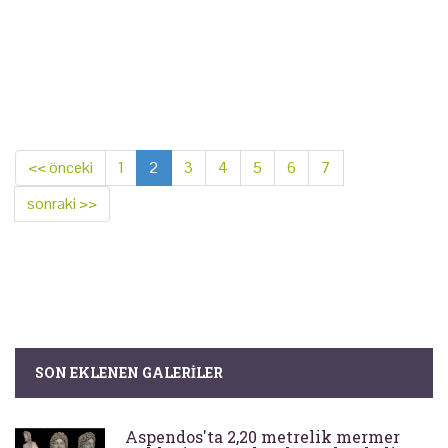
<< önceki
1
2
3
4
5
6
7
sonraki >>
SON EKLENEN GALERILER
Aspendos'ta 2,20 metrelik mermer