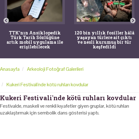
TTK'nın Ansiklopedik
120 bin yıllık fosiller hâlâ
Türk Tarih Sözlüğüne
yaşayan türlere ait çıktı
artık mobil uygulama ile
ve nesli kurumuş bir tür
erişilebilecek
keşfedildi
Anasayfa
Arkeoloji Fotoğraf Galerileri
Kukeri Festivali'nde kötü ruhları kovdular
Kukeri Festivali'nde kötü ruhları kovdular
Festivalde, maskeli ve renkli kıyafetler giyen gruplar, kötü ruhları
uzaklaştırmak için sembolik dans gösterisi yaptı.