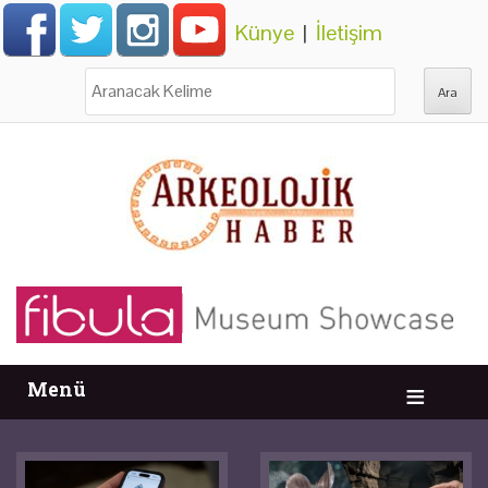
Künye
|
İletişim
Ara:
Menü