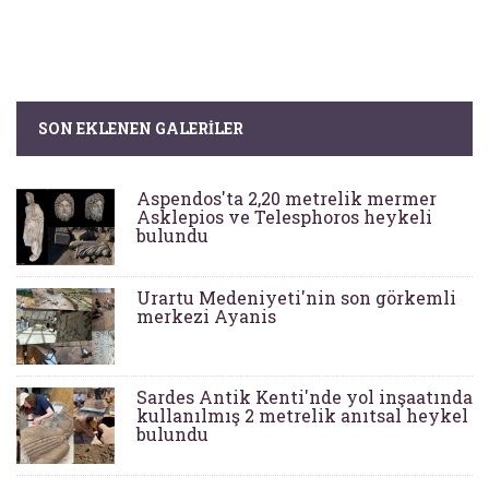
SON EKLENEN GALERILER
Aspendos'ta 2,20 metrelik mermer
Asklepios ve Telesphoros heykeli
bulundu
Urartu Medeniyeti'nin son görkemli
merkezi Ayanis
Sardes Antik Kenti'nde yol inşaatında
kullanılmış 2 metrelik anıtsal heykel
bulundu