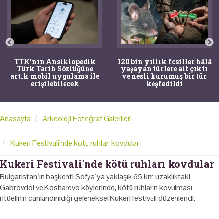
TTK'nın Ansiklopedik
120 bin yıllık fosiller hâlâ
Türk Tarih Sözlüğüne
yaşayan türlere ait çıktı
artık mobil uygulama ile
ve nesli kurumuş bir tür
erişilebilecek
keşfedildi
Anasayfa
Arkeoloji Fotoğraf Galerileri
Kukeri Festivali'nde kötü ruhları kovdular
Kukeri Festivali'nde kötü ruhları kovdular
Bulgaristan`ın başkenti Sofya`ya yaklaşık 65 km uzaklıktaki
Gabrovdol ve Kosharevo köylerinde, kötü ruhların kovulması
ritüelinin canlandırıldığı geleneksel Kukeri festivali düzenlendi.