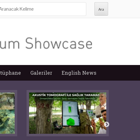
ra:
tüphane
Galeriler
English News