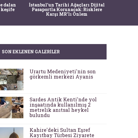
Ma
e dalan
İstanbul'un Tarihi Ağaçları Dijital
Operasy
 keşife
Pasaportla Korunacak: Risklere
M
Karşı MR'lı Önlem
SON EKLENEN GALERILER
Urartu Medeniyeti'nin son
görkemli merkezi Ayanis
Sardes Antik Kenti'nde yol
inşaatında kullanılmış 2
metrelik anıtsal heykel
bulundu
Kahire'deki Sultan Eşref
Kayıtbay Türbesi Ziyarete