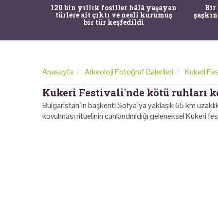
ürk Tarih
120 bin yıllık fosiller hâlâ yaşayan
Bir
gulama ile
türlere ait çıktı ve nesli kurumuş
şaşkın
bir tür keşfedildi
Anasayfa
Arkeoloji Fotoğraf Galerileri
Kukeri Fes
Kukeri Festivali'nde kötü ruhları 
Bulgaristan`ın başkenti Sofya`ya yaklaşık 65 km uzaklı
kovulması ritüelinin canlandırıldığı geleneksel Kukeri fes