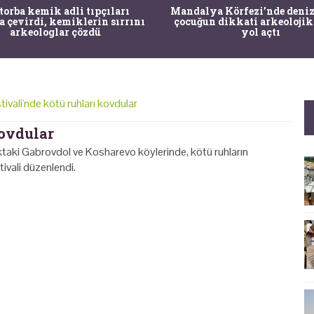
 torba kemik adli tıpçıları
Mandalya Körfezi’nde deniz
a çevirdi, kemiklerin sırrını
çocuğun dikkati arkeolojik
arkeologlar çözdü
yol açtı
tivali'nde kötü ruhları kovdular
kovdular
ktaki Gabrovdol ve Kosharevo köylerinde, kötü ruhların
tivali düzenlendi.