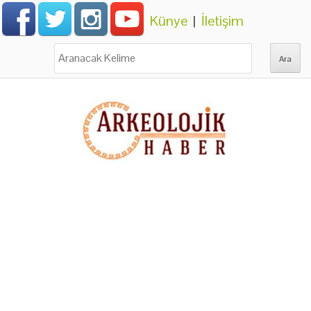
Künye
|
İletişim
Ara: