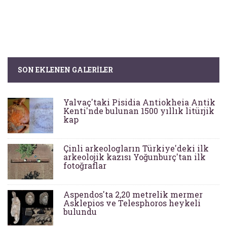
SON EKLENEN GALERILER
Yalvaç'taki Pisidia Antiokheia Antik
Kenti'nde bulunan 1500 yıllık litürjik
kap
Çinli arkeologların Türkiye'deki ilk
arkeolojik kazısı Yoğunburç'tan ilk
fotoğraflar
Aspendos'ta 2,20 metrelik mermer
Asklepios ve Telesphoros heykeli
bulundu