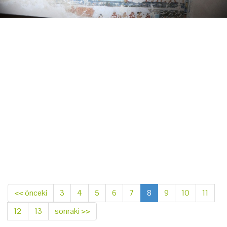
<< önceki
3
4
5
6
7
8
9
10
11
12
13
sonraki >>