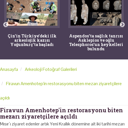
Çin'in Türkiye'deki ilk
Aspendos'ta sağlık tanrısı
arkeolojik kazısı
Asklepios ve oğlu
Yoğunburç'ta başladı
Telesphoros'un heykelleri
bulundu
Anasayfa
Arkeoloji Fotoğraf Galerileri
Firavun Amenhotep'in restorasyonu biten mezarı ziyaretçilere
açıldı
Firavun Amenhotep'in restorasyonu biten
mezarı ziyaretçilere açıldı
Mısır`ı ziyaret edenler artık Yeni Krallık dönemine ait iki tarihi mezarı