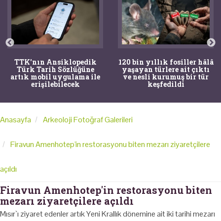
TTK'nın Ansiklopedik
120 bin yıllık fosiller hâlâ
Türk Tarih Sözlüğüne
yaşayan türlere ait çıktı
artık mobil uygulama ile
ve nesli kurumuş bir tür
erişilebilecek
keşfedildi
Anasayfa
Arkeoloji Fotoğraf Galerileri
Firavun Amenhotep'in restorasyonu biten mezarı ziyaretçilere
açıldı
Firavun Amenhotep'in restorasyonu biten
mezarı ziyaretçilere açıldı
Mısır`ı ziyaret edenler artık Yeni Krallık dönemine ait iki tarihi mezarı