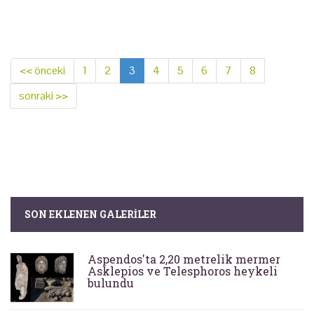
<< önceki
1
2
3
4
5
6
7
8
sonraki >>
SON EKLENEN GALERILER
Aspendos'ta 2,20 metrelik mermer
Asklepios ve Telesphoros heykeli
bulundu