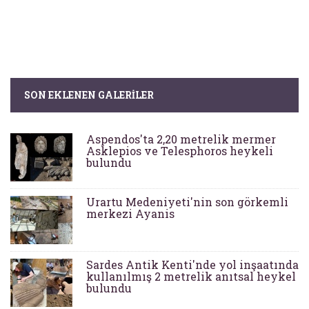
SON EKLENEN GALERILER
Aspendos'ta 2,20 metrelik mermer
Asklepios ve Telesphoros heykeli
bulundu
Urartu Medeniyeti'nin son görkemli
merkezi Ayanis
Sardes Antik Kenti'nde yol inşaatında
kullanılmış 2 metrelik anıtsal heykel
bulundu