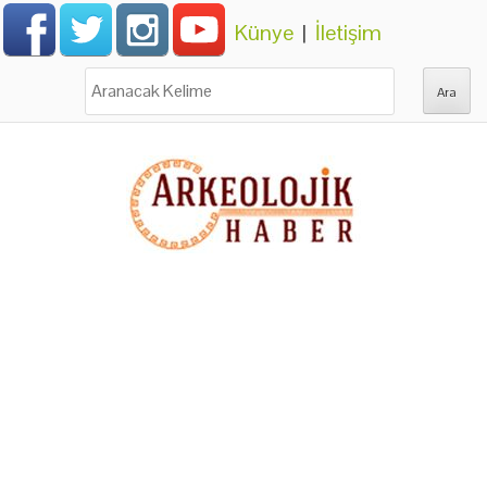
Künye
|
İletişim
Ara: