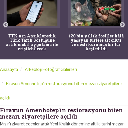
TTK'nın Ansiklopedik
120 bin yıllık fosiller hâlâ
Türk Tarih Sözlüğüne
yaşayan türlere ait çıktı
artık mobil uygulama ile
ve nesli kurumuş bir tür
erişilebilecek
keşfedildi
Anasayfa
Arkeoloji Fotoğraf Galerileri
Firavun Amenhotep'in restorasyonu biten mezarı ziyaretçilere
açıldı
Firavun Amenhotep'in restorasyonu biten
mezarı ziyaretçilere açıldı
Mısır`ı ziyaret edenler artık Yeni Krallık dönemine ait iki tarihi mezarı