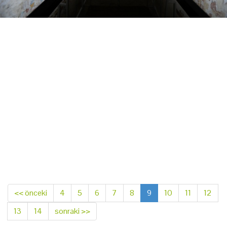
<< önceki
4
5
6
7
8
9
10
11
12
13
14
sonraki >>