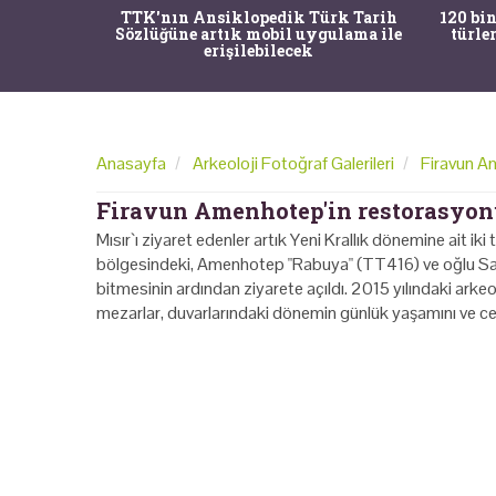
nrısı
TTK'nın Ansiklopedik Türk Tarih
120 bin
horos'un
Sözlüğüne artık mobil uygulama ile
türle
du
erişilebilecek
Anasayfa
Arkeoloji Fotoğraf Galerileri
Firavun Am
Firavun Amenhotep'in restorasyonu 
Mısır`ı ziyaret edenler artık Yeni Krallık dönemine ait ik
bölgesindeki, Amenhotep "Rabuya" (TT416) ve oğlu Sam
bitmesinin ardından ziyarete açıldı. 2015 yılındaki arke
mezarlar, duvarlarındaki dönemin günlük yaşamını ve cena