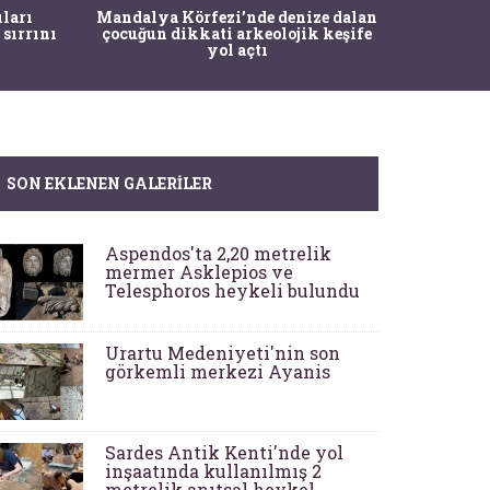
İstanbul
ıları
Mandalya Körfezi’nde denize dalan
Pasapo
 sırrını
çocuğun dikkati arkeolojik keşife
yol açtı
SON EKLENEN GALERILER
Aspendos'ta 2,20 metrelik
mermer Asklepios ve
Telesphoros heykeli bulundu
Urartu Medeniyeti'nin son
görkemli merkezi Ayanis
Sardes Antik Kenti'nde yol
inşaatında kullanılmış 2
metrelik anıtsal heykel