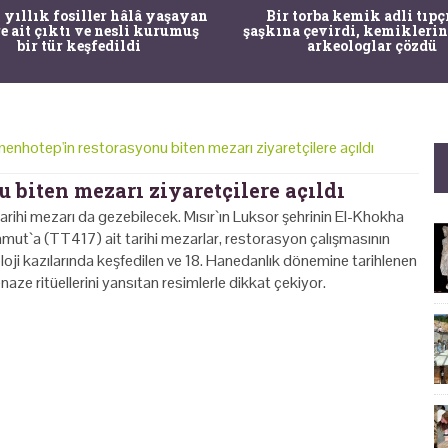
 yıllık fosiller hâlâ yaşayan
Bir torba kemik adli tıpç
re ait çıktı ve nesli kurumuş
şaşkına çevirdi, kemiklerin
bir tür keşfedildi
arkeologlar çözdü
enhotep'in restorasyonu biten mezarı ziyaretçilere açıldı
biten mezarı ziyaretçilere açıldı
i tarihi mezarı da gezebilecek. Mısır`ın Luksor şehrinin El-Khokha
ut`a (TT417) ait tarihi mezarlar, restorasyon çalışmasının
oloji kazılarında keşfedilen ve 18. Hanedanlık dönemine tarihlenen
ze ritüellerini yansıtan resimlerle dikkat çekiyor.