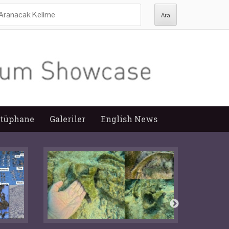
ra:
tüphane
Galeriler
English News