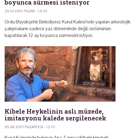
boyunca sürmesi isteniyor
20.10.2019 PAZAR - 14:35
Ordu Büyükşehir Belediyesi, Kurul Kalesi’nde yapılan arkeolojik
çalışmaların sadece yaz döneminde değil, üstününün
kapatılarak 12 ay boyunca sürmesini istiyor.
Kibele Heykelinin aslı müzede,
imitasyonu kalede sergilenecek
05.08.2019 PAZARTESI - 12:19
Kurul Kalesinde bulunan Ana Tanrıça Kibele Heykeli,