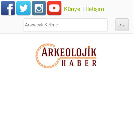
Künye
|
İletişim
Ara: