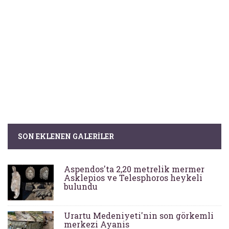
SON EKLENEN GALERILER
Aspendos'ta 2,20 metrelik mermer
Asklepios ve Telesphoros heykeli
bulundu
Urartu Medeniyeti'nin son görkemli
merkezi Ayanis