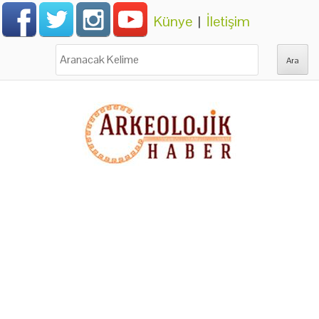
Künye
|
İletişim
Ara: