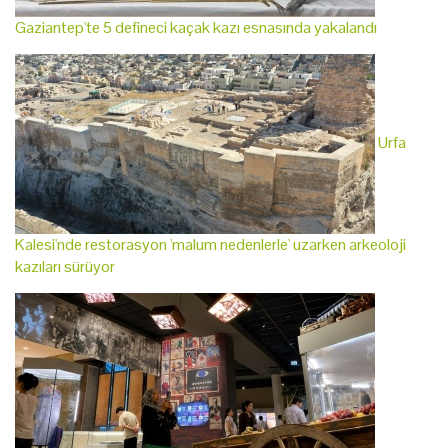
Gaziantep'te 5 defineci kaçak kazı esnasında yakalandı
Urfa
Kalesi'nde restorasyon 'malum nedenlerle' uzarken arkeoloji
kazıları sürüyor