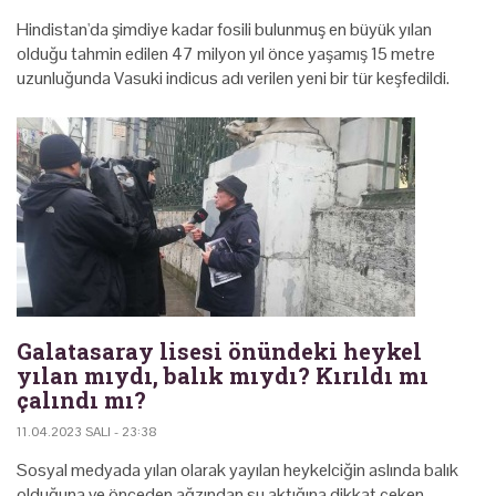
Hindistan'da şimdiye kadar fosili bulunmuş en büyük yılan
olduğu tahmin edilen 47 milyon yıl önce yaşamış 15 metre
uzunluğunda Vasuki indicus adı verilen yeni bir tür keşfedildi.
Galatasaray lisesi önündeki heykel
yılan mıydı, balık mıydı? Kırıldı mı
çalındı mı?
11.04.2023 SALI - 23:38
Sosyal medyada yılan olarak yayılan heykelciğin aslında balık
olduğuna ve önceden ağzından su aktığına dikkat çeken