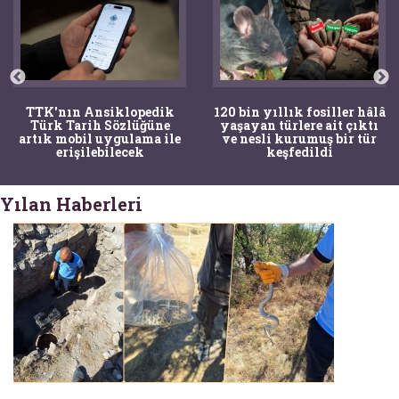
120 bin yıllık fosiller hâlâ
Bir torba kemik adli
yaşayan türlere ait çıktı
tıpçıları şaşkına çevirdi,
ve nesli kurumuş bir tür
kemiklerin sırrını
keşfedildi
arkeologlar çözdü
Yılan Haberleri