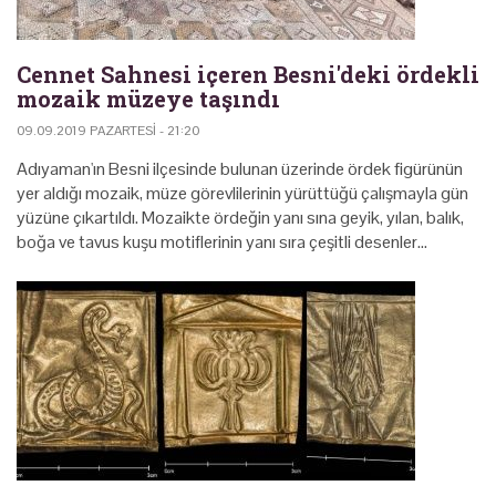
Cennet Sahnesi içeren Besni'deki ördekli
mozaik müzeye taşındı
09.09.2019 PAZARTESI - 21:20
Adıyaman'ın Besni ilçesinde bulunan üzerinde ördek figürünün
yer aldığı mozaik, müze görevlilerinin yürüttüğü çalışmayla gün
yüzüne çıkartıldı. Mozaikte ördeğin yanı sına geyik, yılan, balık,
boğa ve tavus kuşu motiflerinin yanı sıra çeşitli desenler…