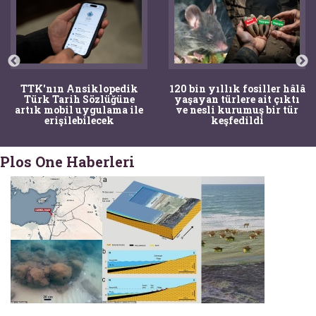
TTK'nın Ansiklopedik
120 bin yıllık fosiller hâlâ
Türk Tarih Sözlüğüne
yaşayan türlere ait çıktı
artık mobil uygulama ile
ve nesli kurumuş bir tür
erişilebilecek
keşfedildi
Plos One Haberleri