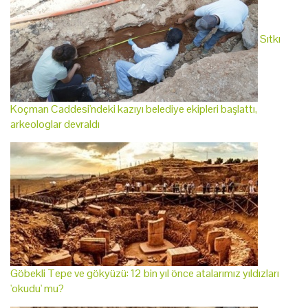
Sıtkı
Koçman Caddesi'ndeki kazıyı belediye ekipleri başlattı,
arkeologlar devraldı
Göbekli Tepe ve gökyüzü: 12 bin yıl önce atalarımız yıldızları
'okudu' mu?