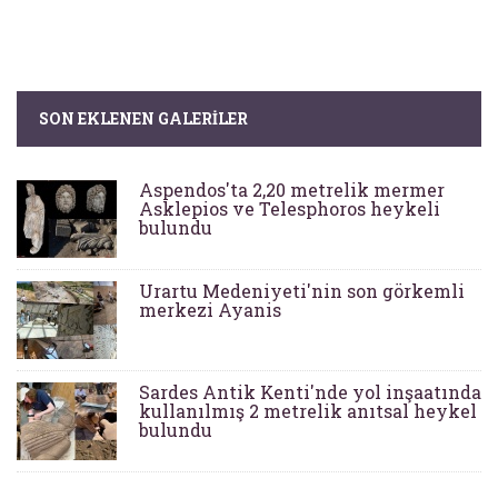
SON EKLENEN GALERILER
Aspendos'ta 2,20 metrelik mermer
Asklepios ve Telesphoros heykeli
bulundu
Urartu Medeniyeti'nin son görkemli
merkezi Ayanis
Sardes Antik Kenti'nde yol inşaatında
kullanılmış 2 metrelik anıtsal heykel
bulundu