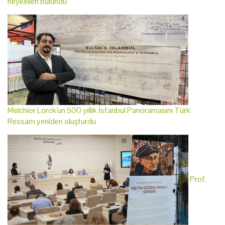
heykelleri bulundu
Melchior Lorck'un 500 yıllık İstanbul Panoramasını Türk
Ressam yeniden oluşturdu
Prof.