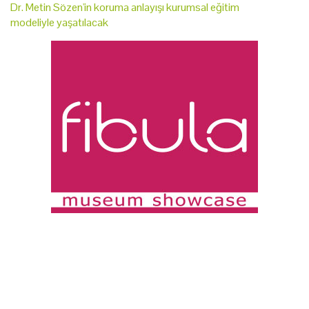
Dr. Metin Sözen'in koruma anlayışı kurumsal eğitim
modeliyle yaşatılacak