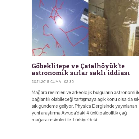
Göbeklitepe ve Çatalhöyük'te
astronomik sırlar saklı iddiası
30.11.2018 CUMA - 02:35
Mağara resimleri ve arkeolojik bulguların astronomi il
bağlantılı olabileceği tartışmaya açık konu olsa da sı
sık gündeme geliyor. Physics Dergisinde yayınlanan
yeni araştırma Avrupa'daki 4 ünlü paleolitik çağ
mağara resimleri ile Türkiye'deki…