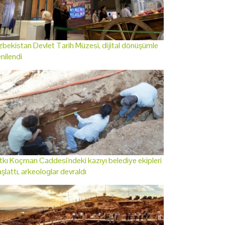
bekistan Devlet Tarih Müzesi, dijital dönüşümle
nilendi
tkı Koçman Caddesi'ndeki kazıyı belediye ekipleri
şlattı, arkeologlar devraldı