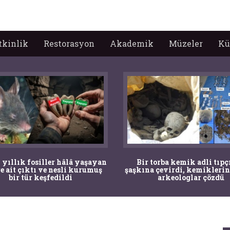
tkinlik
Restorasyon
Akademik
Müzeler
Kü
 yıllık fosiller hâlâ yaşayan
Bir torba kemik adli tıpç
re ait çıktı ve nesli kurumuş
şaşkına çevirdi, kemiklerin
bir tür keşfedildi
arkeologlar çözdü