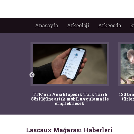
Anasayfa
Arkeoloji
Arkeooda
E
nrısı
TTK'nın Ansiklopedik Türk Tarih
120 bin
horos'un
Sözlüğüne artık mobil uygulama ile
türle
du
erişilebilecek
Lascaux Mağarası Haberleri