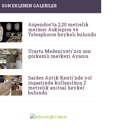
SON EKLENEN GALERILER
Aspendos'ta 2,20 metrelik
mermer Asklepios ve
Telesphoros heykeli bulundu
Urartu Medeniyeti'nin son
görkemli merkezi Ayanis
Sardes Antik Kenti'nde yol
inşaatında kullanılmış 2
metrelik anıtsal heykel
bulundu