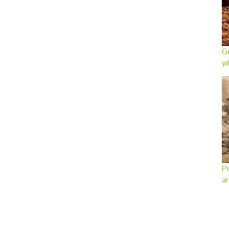
Gö
yı
Pr
ar