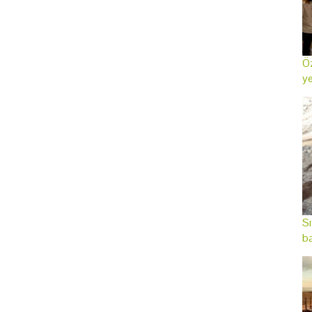
Öz
ye
Sı
ba