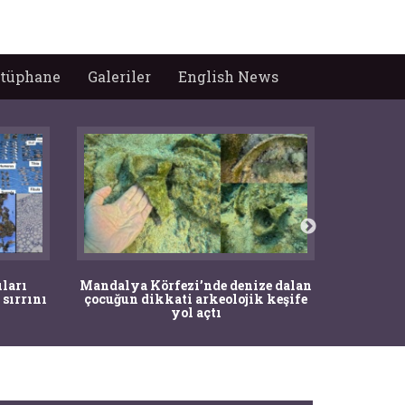
tüphane
Galeriler
English News
İstanbul
ıları
Mandalya Körfezi’nde denize dalan
Pasapo
 sırrını
çocuğun dikkati arkeolojik keşife
yol açtı