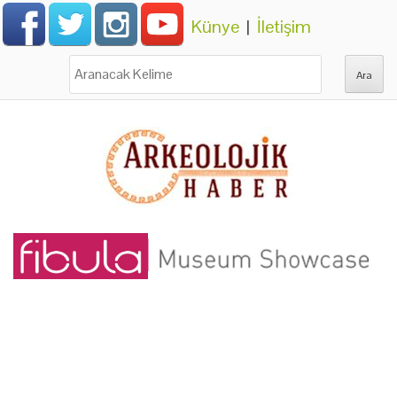
Künye
|
İletişim
Ara: