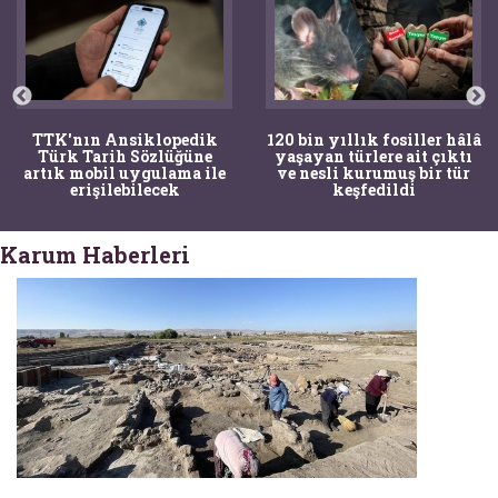
TTK'nın Ansiklopedik
120 bin yıllık fosiller hâlâ
Türk Tarih Sözlüğüne
yaşayan türlere ait çıktı
artık mobil uygulama ile
ve nesli kurumuş bir tür
erişilebilecek
keşfedildi
Karum Haberleri