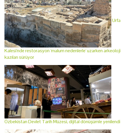
Urfa
Kalesi'nde restorasyon 'malum nedenlerle' uzarken arkeoloji
kazıları sürüyor
Özbekistan Devlet Tarih Müzesi, dijital dönüşümle yenilendi