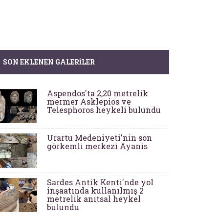
SON EKLENEN GALERILER
Aspendos'ta 2,20 metrelik
mermer Asklepios ve
Telesphoros heykeli bulundu
Urartu Medeniyeti'nin son
görkemli merkezi Ayanis
Sardes Antik Kenti'nde yol
inşaatında kullanılmış 2
metrelik anıtsal heykel
bulundu