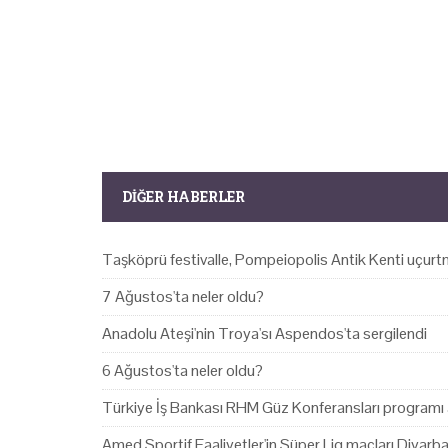
DIĞER HABERLER
Taşköprü festivalle, Pompeiopolis Antik Kenti uçurtm
7 Ağustos'ta neler oldu?
Anadolu Ateşi'nin Troya'sı Aspendos'ta sergilendi
6 Ağustos'ta neler oldu?
Türkiye İş Bankası RHM Güz Konferansları programı 
Amed Sportif Faaliyetler'in Süper Lig maçları Diyarb