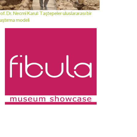
of. Dr. Necmi Karul: Taştepeler uluslararası bir
aştırma modeli