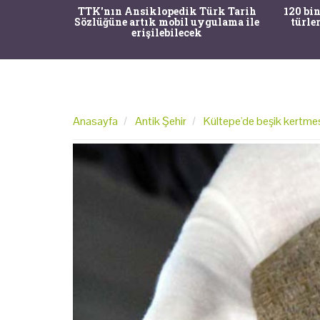
nrısı
TTK'nın Ansiklopedik Türk Tarih
120 bin
horos'un
Sözlüğüne artık mobil uygulama ile
türle
du
erişilebilecek
Anasayfa
Antik Şehir
Kültepe'de beşik kertmes