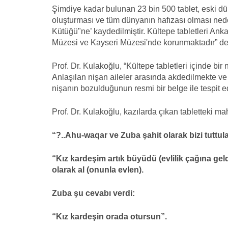
Şimdiye kadar bulunan 23 bin 500 tablet, eski dü
oluşturması ve tüm dünyanın hafızası olması ne
Kütüğü"ne’ kaydedilmiştir. Kültepe tabletleri Ank
Müzesi ve Kayseri Müzesi'nde korunmaktadır” de
Prof. Dr. Kulakoğlu, “Kültepe tabletleri içinde bir
Anlaşılan nişan aileler arasında akdedilmekte ve
nişanın bozulduğunun resmi bir belge ile tespit 
Prof. Dr. Kulakoğlu, kazılarda çıkan tabletteki ma
“?..Ahu-waqar ve Zuba şahit olarak bizi tuttu
“Kız kardeşim artık büyüdü (evlilik çağına gel
olarak al (onunla evlen).
Zuba şu cevabı verdi:
“Kız kardeşin orada otursun”.