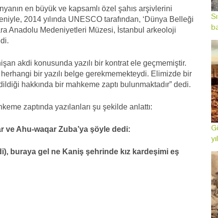
nyanın en büyük ve kapsamlı özel şahıs arşivlerini
Sı
deniyle, 2014 yılında UNESCO tarafından, ‘Dünya Belleği
ba
ara Anadolu Medeniyetleri Müzesi, İstanbul arkeoloji
di.
 nişan akdi konusunda yazılı bir kontrat ele geçmemiştir.
 herhangi bir yazılı belge gerekmemekteydi. Elimizde bir
edildiği hakkında bir mahkeme zaptı bulunmaktadır” dedi.
hkeme zaptında yazılanları şu şekilde anlattı:
Gö
lar ve Ahu-waqar Zuba’ya şöyle dedi:
yı
di), buraya gel ne Kaniş şehrinde kız kardeşimi eş