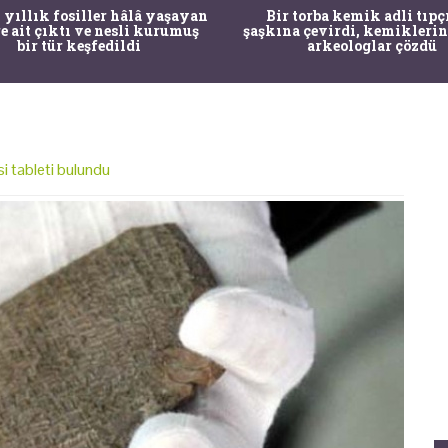
 yıllık fosiller hâlâ yaşayan
Bir torba kemik adli tıpç
re ait çıktı ve nesli kurumuş
şaşkına çevirdi, kemiklerin
bir tür keşfedildi
arkeologlar çözdü
i tableti bulundu