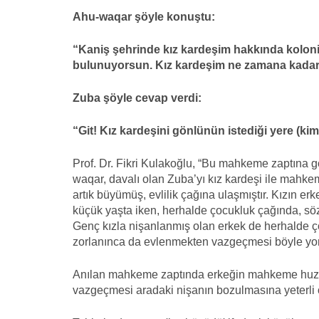
Ahu-waqar şöyle konuştu:
“Kaniş şehrinde kız kardeşim hakkında koloni
bulunuyorsun. Kız kardeşim ne zamana kadar
Zuba şöyle cevap verdi:
“Git! Kız kardeşini gönlünün istediği yere (ki
Prof. Dr. Fikri Kulakoğlu, “Bu mahkeme zaptına g
waqar, davalı olan Zuba’yı kız kardeşi ile mahk
artık büyümüş, evlilik çağına ulaşmıştır. Kızın er
küçük yaşta iken, herhalde çocukluk çağında, söz 
Genç kızla nişanlanmış olan erkek de herhalde ço
zorlanınca da evlenmekten vazgeçmesi böyle yor
Anılan mahkeme zaptında erkeğin mahkeme huzur
vazgeçmesi aradaki nişanın bozulmasına yeterli 