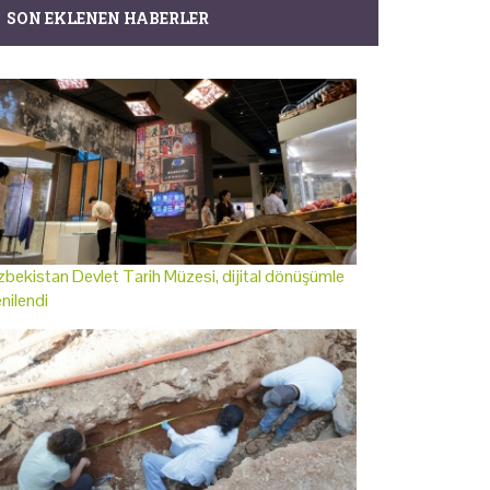
SON EKLENEN HABERLER
bekistan Devlet Tarih Müzesi, dijital dönüşümle
nilendi