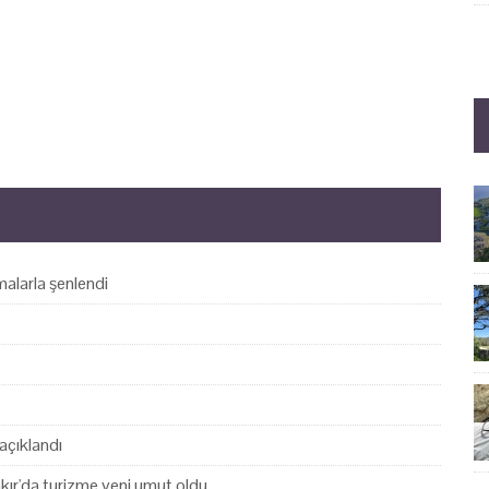
alarla şenlendi
açıklandı
akır'da turizme yeni umut oldu