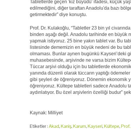
Tabletlerde geçen 'kız büyüdü' ifadesi, küçük ya
edilmediğini, diğer taraftan Anadolu'da bazı böl
getirmektedir” diye konuştu.
Prof. Dr. Kulakoğlu, “Tabletler 23 bin yıl civarın
binden aşağı değil. Anadolu tarihinde en büyük m
yapmak istiyoruz. 25 bine yakın tablet var. Bu t
listesinde dememizin en büyük nedeni de bu tabletl
olmaması. Bunlar aynen bugünkü Kayseri’deki gibi 
muhasebesinde, arşivinde ne varsa bizim Kültepe’d
Tüccar arşivi olduğu için bu tabletlerde ekonomik,
yanında düzenli olarak tüccarın yaptığı ödemeler 
gibi şeyleri de öğreniyoruz. Dönemin ekonomik yap
öğreniyoruz. Kültepe tabletleri sadece Anadolu ta
aydınlatıyor. Bu özel arşivlerin özelliği budur” ş
Kaynak: Milliyet
Etiketler :
Akad
,
Kaniş
,
Karum
,
Kayseri
,
Kültepe
,
Prof.