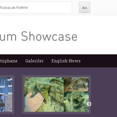
ra:
tüphane
Galeriler
English News