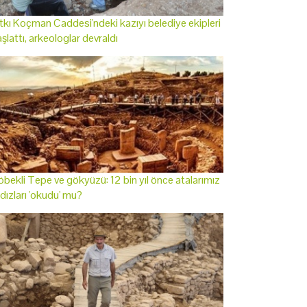
tkı Koçman Caddesi'ndeki kazıyı belediye ekipleri
şlattı, arkeologlar devraldı
bekli Tepe ve gökyüzü: 12 bin yıl önce atalarımız
ldızları 'okudu' mu?