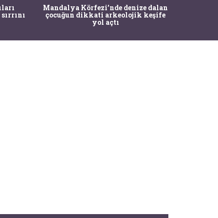
İstanbul
ıları
Mandalya Körfezi’nde denize dalan
Pasapo
 sırrını
çocuğun dikkati arkeolojik keşife
yol açtı