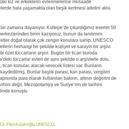
ştaki kız ve erkeklerin evlenmelerine müsaade
gelerde hala yaşamakta olan beşik kertmesi adetini akla
da bir zamana dayanıyor. Kültepe’de çıkardığımız eserler 50
erkezlerinden birini kazıyoruz, bunun da tanıtımını
abletler doğal olarak çok zengin konulara sahip. UNESCO
erin herhangi bir şekilde kraliyet ve sarayın bir arşivi
özel tüccarların arşivi. Bugün bir ticari büroda
eki tüccarlar evleri de aynı şekilde o arşivlerle dolu.
 ticari konular, alacak-verecek listesi var. Bunların
kaydedilmiş. Bunlar başlık parası, kan parası, vergileri
ısında para olarak kullanılan bakırın, altının değerini de
rihini değil, Mezopotamya ve Suriye’nin de tarihini
eklinde konuştu
 Dr. Fikri Kulakoğlu
,
UNESCO
,