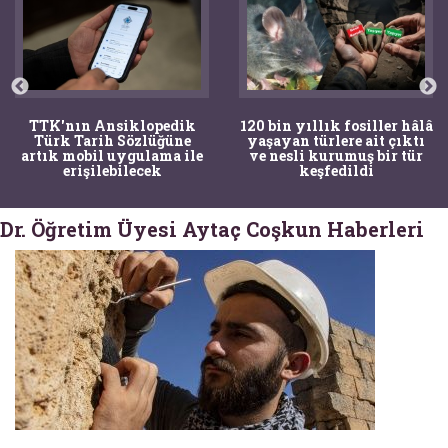
TTK'nın Ansiklopedik
120 bin yıllık fosiller hâlâ
Türk Tarih Sözlüğüne
yaşayan türlere ait çıktı
artık mobil uygulama ile
ve nesli kurumuş bir tür
erişilebilecek
keşfedildi
Dr. Öğretim Üyesi Aytaç Coşkun Haberleri