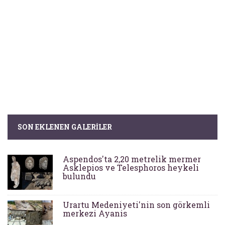
SON EKLENEN GALERILER
Aspendos'ta 2,20 metrelik mermer
Asklepios ve Telesphoros heykeli
bulundu
Urartu Medeniyeti'nin son görkemli
merkezi Ayanis