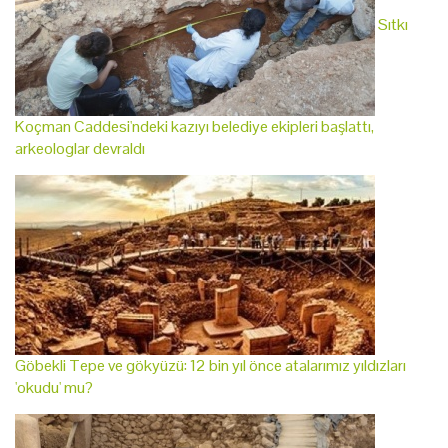
Sıtkı
Koçman Caddesi'ndeki kazıyı belediye ekipleri başlattı,
arkeologlar devraldı
Göbekli Tepe ve gökyüzü: 12 bin yıl önce atalarımız yıldızları
'okudu' mu?