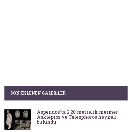
SON EKLENEN GALERILER
Aspendos'ta 2,20 metrelik mermer
Asklepios ve Telesphoros heykeli
bulundu