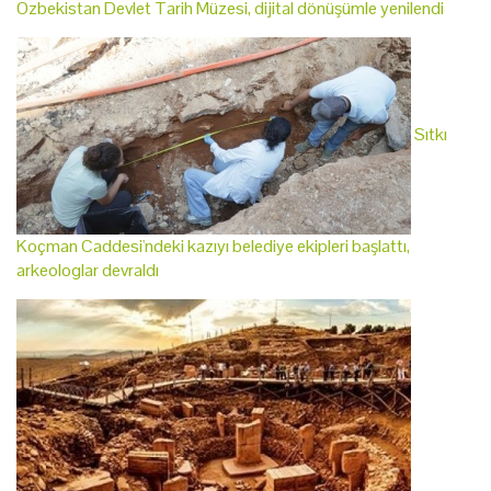
Özbekistan Devlet Tarih Müzesi, dijital dönüşümle yenilendi
Sıtkı
Koçman Caddesi'ndeki kazıyı belediye ekipleri başlattı,
arkeologlar devraldı