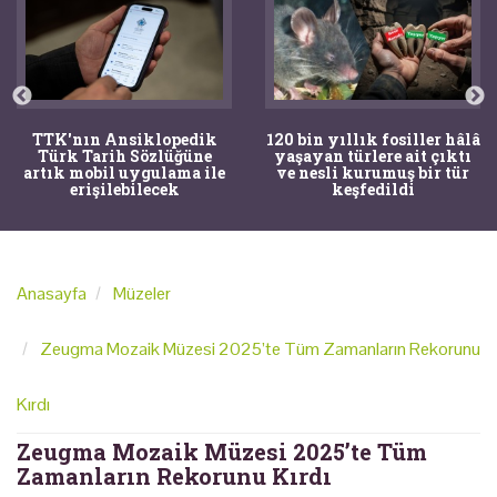
TTK'nın Ansiklopedik
120 bin yıllık fosiller hâlâ
Türk Tarih Sözlüğüne
yaşayan türlere ait çıktı
artık mobil uygulama ile
ve nesli kurumuş bir tür
erişilebilecek
keşfedildi
Anasayfa
Müzeler
Zeugma Mozaik Müzesi 2025’te Tüm Zamanların Rekorunu
Kırdı
Zeugma Mozaik Müzesi 2025’te Tüm
Zamanların Rekorunu Kırdı