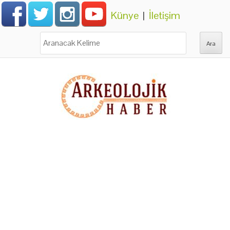
Künye
|
İletişim
Ara: