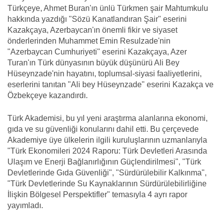
Türkçeye, Ahmet Buran'ın ünlü Türkmen şair Mahtumkulu
hakkında yazdığı "Sözü Kanatlandıran Şair" eserini
Kazakçaya, Azerbaycan'ın önemli fikir ve siyaset
önderlerinden Muhammet Emin Resulzade'nin
"Azerbaycan Cumhuriyeti" eserini Kazakçaya, Azer
Turan'ın Türk dünyasının büyük düşünürü Ali Bey
Hüseynzade'nin hayatını, toplumsal-siyasi faaliyetlerini,
eserlerini tanıtan "Ali bey Hüseynzade" eserini Kazakça ve
Özbekçeye kazandırdı.
Türk Akademisi, bu yıl yeni araştırma alanlarına ekonomi,
gıda ve su güvenliği konularını dahil etti. Bu çerçevede
Akademiye üye ülkelerin ilgili kuruluşlarının uzmanlarıyla
"Türk Ekonomileri 2024 Raporu: Türk Devletleri Arasında
Ulaşım ve Enerji Bağlanırlığının Güçlendirilmesi", "Türk
Devletlerinde Gıda Güvenliği", "Sürdürülebilir Kalkınma",
"Türk Devletlerinde Su Kaynaklarının Sürdürülebilirliğine
İlişkin Bölgesel Perspektifler" temasıyla 4 ayrı rapor
yayımladı.