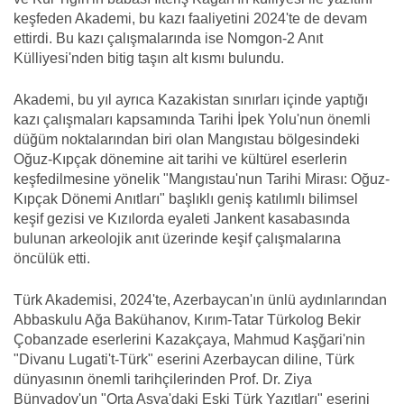
keşfeden Akademi, bu kazı faaliyetini 2024'te de devam
ettirdi. Bu kazı çalışmalarında ise Nomgon-2 Anıt
Külliyesi'nden bitig taşın alt kısmı bulundu.
Akademi, bu yıl ayrıca Kazakistan sınırları içinde yaptığı
kazı çalışmaları kapsamında Tarihi İpek Yolu'nun önemli
düğüm noktalarından biri olan Mangıstau bölgesindeki
Oğuz-Kıpçak dönemine ait tarihi ve kültürel eserlerin
keşfedilmesine yönelik "Mangıstau'nun Tarihi Mirası: Oğuz-
Kıpçak Dönemi Anıtları" başlıklı geniş katılımlı bilimsel
keşif gezisi ve Kızılorda eyaleti Jankent kasabasında
bulunan arkeolojik anıt üzerinde keşif çalışmalarına
öncülük etti.
Türk Akademisi, 2024'te, Azerbaycan'ın ünlü aydınlarından
Abbaskulu Ağa Bakühanov, Kırım-Tatar Türkolog Bekir
Çobanzade eserlerini Kazakçaya, Mahmud Kaşğari'nin
"Divanu Lugati't-Türk" eserini Azerbaycan diline, Türk
dünyasının önemli tarihçilerinden Prof. Dr. Ziya
Bünyadov'un "Orta Asya'daki Eski Türk Yazıtları" eserini