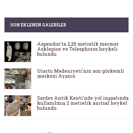
SON EKLENEN GALERILER
Aspendos'ta 2,20 metrelik mermer
Asklepios ve Telesphoros heykeli
bulundu
Urartu Medeniyeti'nin son görkemli
merkezi Ayanis
Sardes Antik Kenti'nde yol inşaatında
kullanılmış 2 metrelik anıtsal heykel
bulundu