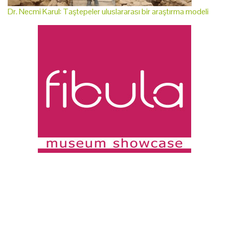
Dr. Necmi Karul: Taştepeler uluslararası bir araştırma modeli