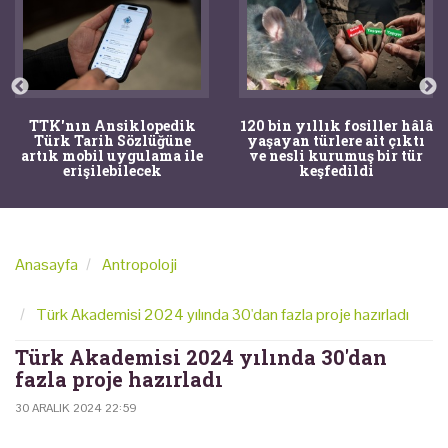
TTK'nın Ansiklopedik
120 bin yıllık fosiller hâlâ
Türk Tarih Sözlüğüne
yaşayan türlere ait çıktı
artık mobil uygulama ile
ve nesli kurumuş bir tür
erişilebilecek
keşfedildi
Anasayfa
Antropoloji
Türk Akademisi 2024 yılında 30'dan fazla proje hazırladı
Türk Akademisi 2024 yılında 30'dan
fazla proje hazırladı
30 ARALIK 2024 22:59