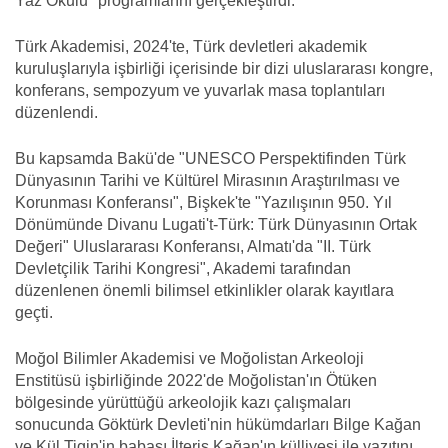
Yaz Okulu" programlarını gerçekleştirdi.
Türk Akademisi, 2024'te, Türk devletleri akademik
kuruluşlarıyla işbirliği içerisinde bir dizi uluslararası kongre,
konferans, sempozyum ve yuvarlak masa toplantıları
düzenlendi.
Bu kapsamda Bakü'de "UNESCO Perspektifinden Türk
Dünyasının Tarihi ve Kültürel Mirasının Araştırılması ve
Korunması Konferansı", Bişkek'te "Yazılışının 950. Yıl
Dönümünde Divanu Lugati't-Türk: Türk Dünyasının Ortak
Değeri" Uluslararası Konferansı, Almatı'da "II. Türk
Devletçilik Tarihi Kongresi", Akademi tarafından
düzenlenen önemli bilimsel etkinlikler olarak kayıtlara
geçti.
Moğol Bilimler Akademisi ve Moğolistan Arkeoloji
Enstitüsü işbirliğinde 2022'de Moğolistan'ın Ötüken
bölgesinde yürüttüğü arkeolojik kazı çalışmaları
sonucunda Göktürk Devleti'nin hükümdarları Bilge Kağan
ve Kül Tigin'in babası İlteriş Kağan'ın külliyesi ile yazıtını