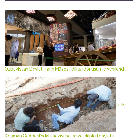
Özbekistan Devlet Tarih Müzesi, dijital dönüşümle yenilendi
Sıtkı
Koçman Caddesi'ndeki kazıyı belediye ekipleri başlattı,