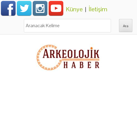
Künye
|
İletişim
Ara: