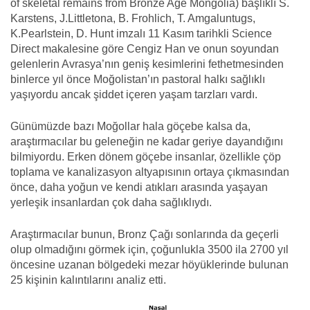
of skeletal remains from Bronze Age Mongolia) başlıklı
S
.
Karstens, J.Littletona, B. Frohlich, T. Amgaluntugs,
K.Pearlstein, D. Hunt imzalı 11 Kasım tarihkli Science
Direct makalesine göre
Cengiz Han ve onun soyundan
gelenlerin Avrasya’nın geniş kesimlerini fethetmesinden
binlerce yıl önce Moğolistan’ın pastoral halkı sağlıklı
yaşıyordu ancak şiddet içeren yaşam tarzları vardı.
Günümüzde bazı Moğollar hala göçebe kalsa da,
araştırmacılar bu geleneğin ne kadar geriye dayandığını
bilmiyordu. Erken dönem göçebe insanlar, özellikle çöp
toplama ve kanalizasyon altyapısının ortaya çıkmasından
önce, daha yoğun ve kendi atıkları arasında yaşayan
yerleşik insanlardan çok daha sağlıklıydı.
Araştırmacılar bunun, Bronz Çağı sonlarında da geçerli
olup olmadığını görmek için, çoğunlukla 3500 ila 2700 yıl
öncesine uzanan bölgedeki mezar höyüklerinde bulunan
25 kişinin kalıntılarını analiz etti.