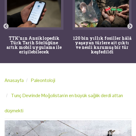
TTK'nın Ansiklopedik
120 bin yıllık fosiller hâlâ
Türk Tarih Sözlüğüne
yaşayan türlere ait çıktı
artık mobil uygulama ile
ve nesli kurumuş bir tür
erişilebilecek
keşfedildi
Anasayfa
Paleontoloji
Tunç Devrinde Moğolistan'ın en büyük sağlık derdi attan
düşmekti