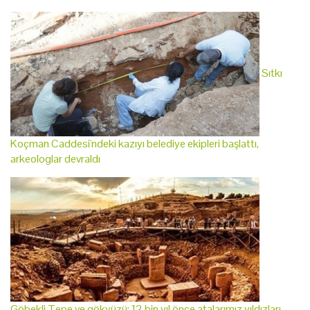
Sıtkı
Koçman Caddesi'ndeki kazıyı belediye ekipleri başlattı,
arkeologlar devraldı
Göbekli Tepe ve gökyüzü: 12 bin yıl önce atalarımız yıldızları