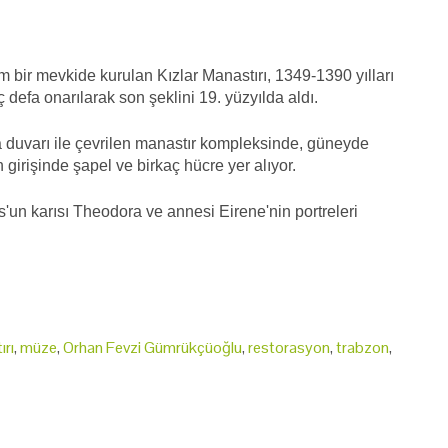
bir mevkide kurulan Kızlar Manastırı, 1349-1390 yılları
defa onarılarak son şeklini 19. yüzyılda aldı.
ma duvarı ile çevrilen manastır kompleksinde, güneyde
 girişinde şapel ve birkaç hücre yer alıyor.
os'un karısı Theodora ve annesi Eirene'nin portreleri
ırı
,
müze
,
Orhan Fevzi Gümrükçüoğlu
,
restorasyon
,
trabzon
,