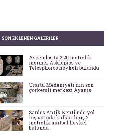
SON EKLENEN GALERILER
Aspendos'ta 2,20 metrelik
mermer Asklepios ve
Telesphoros heykeli bulundu
Urartu Medeniyeti'nin son
görkemli merkezi Ayanis
Sardes Antik Kenti'nde yol
inşaatında kullanılmış 2
metrelik anıtsal heykel
bulundu