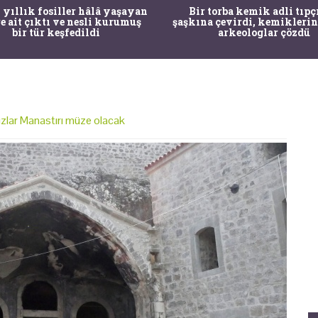
 yıllık fosiller hâlâ yaşayan
Bir torba kemik adli tıpç
re ait çıktı ve nesli kurumuş
şaşkına çevirdi, kemiklerin
bir tür keşfedildi
arkeologlar çözdü
zlar Manastırı müze olacak