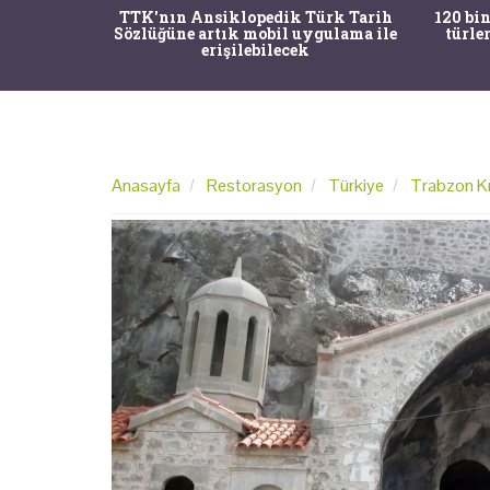
nrısı
TTK'nın Ansiklopedik Türk Tarih
120 bin
horos'un
Sözlüğüne artık mobil uygulama ile
türle
du
erişilebilecek
Anasayfa
Restorasyon
Türkiye
Trabzon Kı