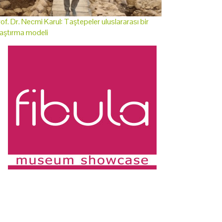
of. Dr. Necmi Karul: Taştepeler uluslararası bir
aştırma modeli