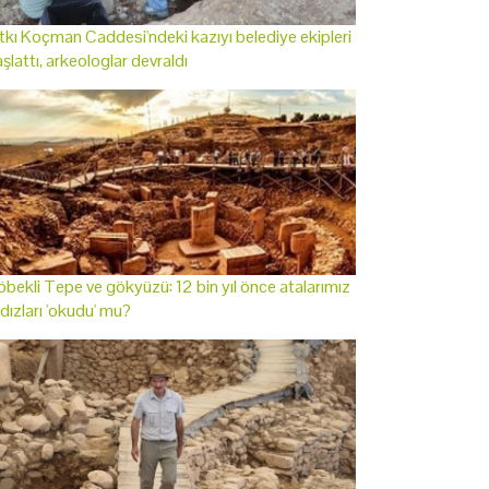
tkı Koçman Caddesi'ndeki kazıyı belediye ekipleri
şlattı, arkeologlar devraldı
bekli Tepe ve gökyüzü: 12 bin yıl önce atalarımız
ldızları 'okudu' mu?