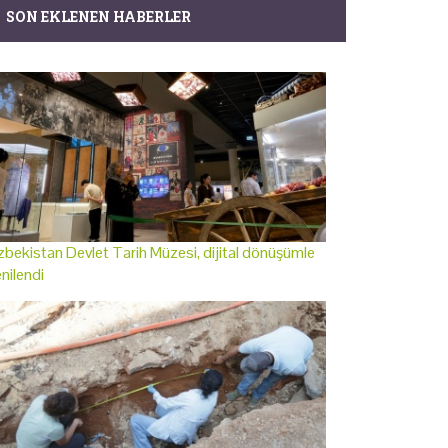
SON EKLENEN HABERLER
bekistan Devlet Tarih Müzesi, dijital dönüşümle
nilendi