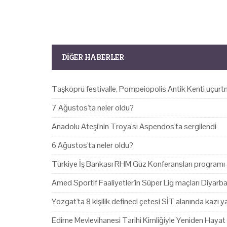
DIĞER HABERLER
Taşköprü festivalle, Pompeiopolis Antik Kenti uçurtm
7 Ağustos'ta neler oldu?
Anadolu Ateşi'nin Troya'sı Aspendos'ta sergilendi
6 Ağustos'ta neler oldu?
Türkiye İş Bankası RHM Güz Konferansları programı 
Amed Sportif Faaliyetler'in Süper Lig maçları Diyarb
Yozgat'ta 8 kişilik defineci çetesi SİT alanında kazı 
Edirne Mevlevihanesi Tarihi Kimliğiyle Yeniden Hayat