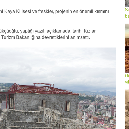
Sı
hi Kaya Kilisesi ve freskler, projenin en önemli kısmını
ba
üoğlu, yaptığı yazılı açıklamada, tarihi Kızlar
 Turizm Bakanlığına devrettiklerini anımsattı.
Gö
yı