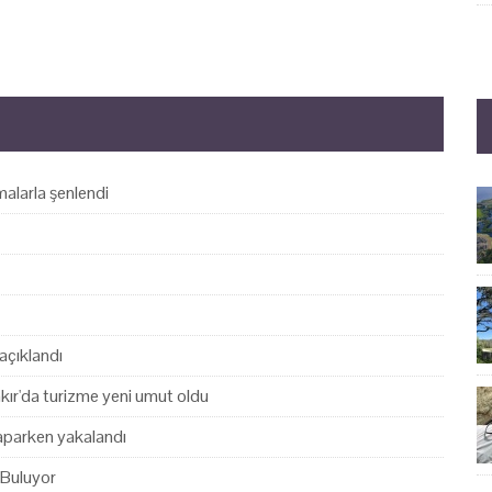
alarla şenlendi
açıklandı
akır'da turizme yeni umut oldu
yaparken yakalandı
 Buluyor