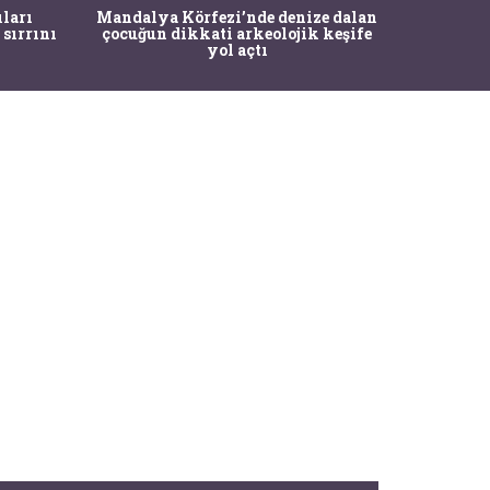
İstanbul
ıları
Mandalya Körfezi’nde denize dalan
Pasapo
 sırrını
çocuğun dikkati arkeolojik keşife
yol açtı