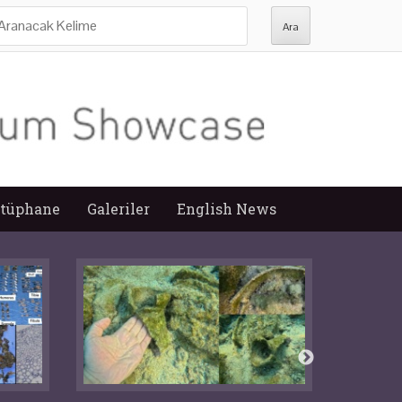
ra:
tüphane
Galeriler
English News