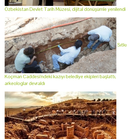
Özbekistan Devlet Tarih Müzesi, dijital dönüşümle yenilendi
Sıtkı
Koçman Caddesi'ndeki kazıyı belediye ekipleri başlattı,
arkeologlar devraldı