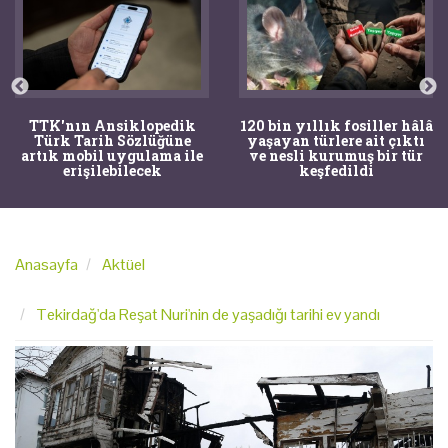
TTK'nın Ansiklopedik
120 bin yıllık fosiller hâlâ
Türk Tarih Sözlüğüne
yaşayan türlere ait çıktı
artık mobil uygulama ile
ve nesli kurumuş bir tür
erişilebilecek
keşfedildi
Anasayfa
Aktüel
Tekirdağ'da Reşat Nuri'nin de yaşadığı tarihi ev yandı