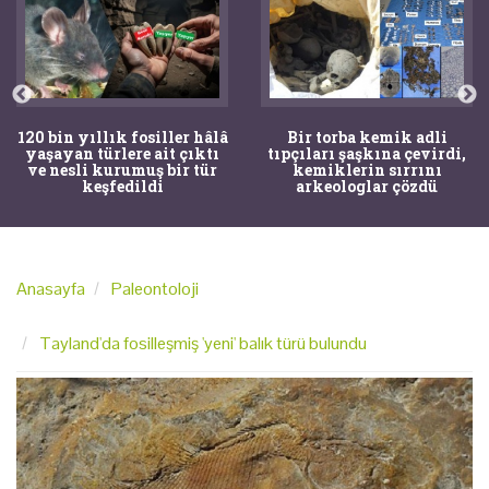
120 bin yıllık fosiller hâlâ
Bir torba kemik adli
yaşayan türlere ait çıktı
tıpçıları şaşkına çevirdi,
ve nesli kurumuş bir tür
kemiklerin sırrını
keşfedildi
arkeologlar çözdü
Anasayfa
Paleontoloji
Tayland'da fosilleşmiş 'yeni' balık türü bulundu