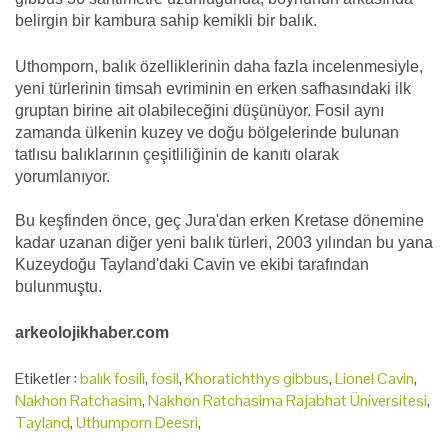
belirgin bir kambura sahip kemikli bir balık.
Uthomporn, balık özelliklerinin daha fazla incelenmesiyle,
yeni türlerinin timsah evriminin en erken safhasındaki ilk
gruptan birine ait olabileceğini düşünüyor. F
osil aynı
zamanda ülkenin kuzey ve doğu bölgelerinde bulunan
tatlısu balıklarının çeşitliliğinin de kanıtı olarak
yorumlanıyor.
Bu keşfinden önce, geç Jura'dan erken Kretase dönemine
kadar uzanan diğer yeni balık türleri, 2003 yılından bu yana
Kuzeydoğu Tayland'daki Cavin ve ekibi tarafından
bulunmuştu.
arkeolojikhaber.com
Etiketler :
balık fosili
,
fosil
,
Khoratichthys gibbus
,
Lionel Cavin
,
Nakhon Ratchasim
,
Nakhon Ratchasima Rajabhat Üniversitesi
,
Tayland
,
Uthumporn Deesri
,