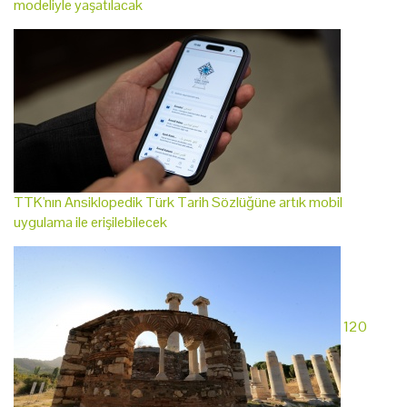
modeliyle yaşatılacak
TTK'nın Ansiklopedik Türk Tarih Sözlüğüne artık mobil
uygulama ile erişilebilecek
120