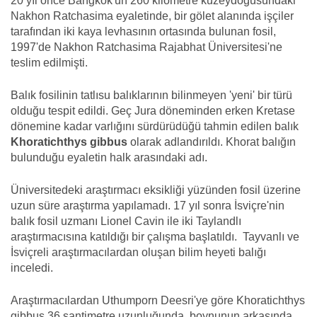
20 yıl önce Bangkok'un 260 kilometre kuzeydoğusundaki
Nakhon Ratchasima eyaletinde,
bir gölet alanında işçiler
tarafından
iki kaya levhasının ortasında bulunan fosil,
1997'de Nakhon Ratchasima Rajabhat Üniversitesi'ne
teslim edilmişti.
Balık fosilinin
tatlısu balıklarının bilinmeyen 'yeni' bir türü
olduğu tespit edildi.
Geç Jura döneminden erken Kretase
dönemine kadar varlığını sürdürüdüğü tahmin edilen balık
Khoratichthys gibbus
olarak adlandırıldı.
Khorat balığın
bulunduğu eyaletin halk arasındaki adı.
Ü
niversitedeki araştırmacı eksikliği yüzünden fosil üzerine
uzun süre araştırma yapılamadı. 17 yıl sonra İsviçre'nin
balık fosil uzmanı Lionel Cavin ile iki Taylandlı
araştırmacısına katıldığı bir çalışma başlatıldı
.
Tayvanlı ve
İsviçreli araştırmacılardan oluşan bilim heyeti balığı
inceledi.
Araştırmacılardan Uthumporn Deesri'ye göre Khoratichthys
gibbus 36 santimetre uzunluğunda, boynunun arkasında